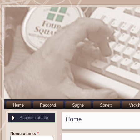
Home
Racconti
Saghe
Sonetti
Vecch
Accesso utente
Home
Nome utente:
*