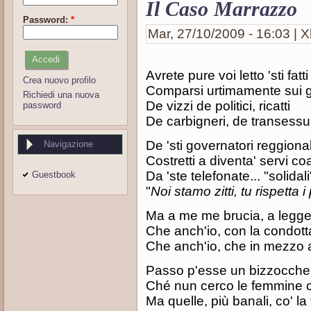
Il Caso Marrazzo
Password:
*
Mar, 27/10/2009 - 16:03 | X
Avrete pure voi letto 'sti fatti
Crea nuovo profilo
Comparsi urtimamente sui g
Richiedi una nuova
De vizzi de politici, ricatti
password
De carbigneri, de transessu
De 'sti governatori reggional
Navigazione
Costretti a diventa' servi coa
Da 'ste telefonate... "solidali
Guestbook
"
Noi stamo zitti, tu rispetta i 
Ma a me me brucia, a legge
Che anch'io, con la condott
Che anch'io, che in mezzo 
Passo p'esse un bizzocchero
Ché nun cerco le femmine 
Ma quelle, più banali, co' la 