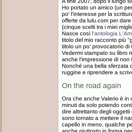
A fine 2007, dopo il lungo s
Ho portato un amico (un per
po' l'interesse per la scrittur
offerte da lulu.com per dare
(cinque scelti tra i miei migl
Nasce così
l'antologia L'A
titolo del mio racconto più
titolo un po' provocatorio di
Vedermi stampato su libro 
anche l'impressione di non f
Nonché una bella sferzata di
ruggine e riprendere a scriv
On the road again
Ora che anche Valerio è in u
minuti da solo potendo conta
dire altrettanto degli ogget
sono tornato a mettere il na
capello in meno, qualche pel
anche piuttosto in forma per