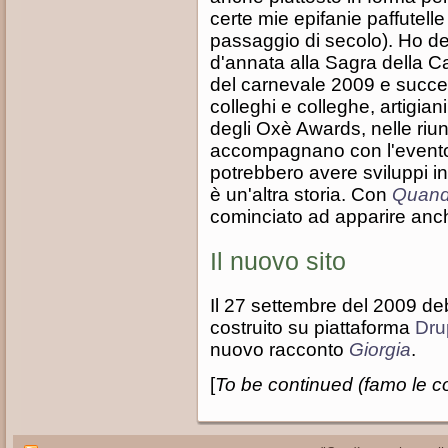
certe mie epifanie paffutell
passaggio di secolo). Ho de
d'annata alla Sagra della C
del carnevale 2009 e succe
colleghi e colleghe, artigian
degli Oxè Awards, nelle riun
accompagnano con l'evento.
potrebbero avere sviluppi i
è un'altra storia. Con
Quando
cominciato ad apparire anch
Il nuovo sito
Il 27 settembre del 2009 deb
costruito su piattaforma
Dru
nuovo racconto
Giorgia
.
[
To be continued (famo le co