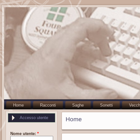
Home
Racconti
Saghe
Sonetti
Vecch
Accesso utente
Home
Nome utente:
*