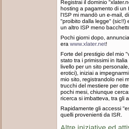
Registrai il dominio "xlater.n
hosting a pagamento di un I
l'ISP mi mandò un e-mail, d
"proibito dalla legge" (sic!!
un altro ISP meno bacchetton
Pochi giorni dopo, annunciai
era
www.xlater.net
!
Forte del prestigio del mio 
stato tra i primissimi in Ita
livello per un sito personale,
erotici), iniziai a impegnarmi
mio sito, registrandolo nei mot
trucchi del mestiere per ot
pochi mesi, chiunque cercas
ricerca si imbatteva, tra gli a
Rapidamente gli accessi "es
quelli provenienti da ISR.
Altre iniziative ed atti