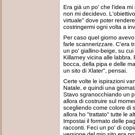
Era già un po' che l'idea mi
non mi decidevo. L'obiettivo
virtuale" dove poter rendere 
costringermi ogni volta a invi
Per caso quel giorno avevo p
farle scannerizzare. C'era t
un po' giallino-beige, su c
Killarney vicina alle labbra. P
bocca, della pipa e delle ma
un sito di Xlater", pensai.
Certe volte le ispirazioni van
Natale, e quindi una giorna
Stavo sgranocchiando un pa
allora di costruire sul mo
scegliendo come colore di s
allora ho "trattato" tutte le a
Impostai il formato delle pa
racconti. Feci un po' di copia 
versione del mio sito era pr