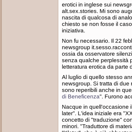
erotici in inglese sui newsg
alt.sex.stories. Mi sono aug
nascita di qualcosa di analo
chiesto se non fosse il caso
iniziativa.
Non fu necessario. Il 22 feb
newsgroup it.sesso.racconti
ossia da osservatore silenz
senza qualche perplessità p
letteratura erotica da parte d
Al luglio di quello stesso an
newsgroup. Si tratta di due r
sono reperibili anche in ques
di Beneficenza
". Furono ac
Nacque in quell'occasione il
later". L'idea iniziale era "
concetto di "traduzione" con 
minori. "Traduttore di mater