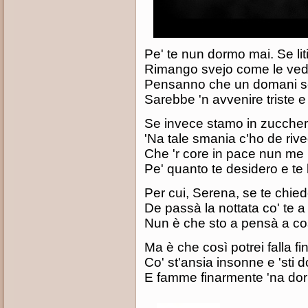
Pe' te nun dormo mai. Se li
Rimango svejo come le ved
Pensanno che un domani s
Sarebbe 'n avvenire triste 
Se invece stamo in zucche
'Na tale smania c'ho de rive
Che 'r core in pace nun me 
Pe' quanto te desidero e t
Per cui, Serena, se te chie
De passà la nottata co' te a 
Nun è che sto a pensà a c
Ma è che così potrei falla fin
Co' st'ansia insonne e 'sti d
E famme finarmente 'na dor