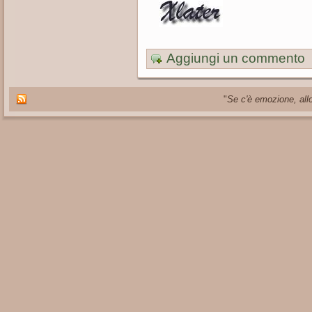
Aggiungi un commento
"
Se c'è emozione, allo