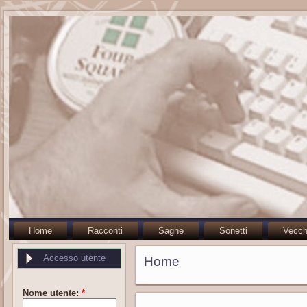
Home
Racconti
Saghe
Sonetti
Vecch
Accesso utente
Home
Nome utente:
*