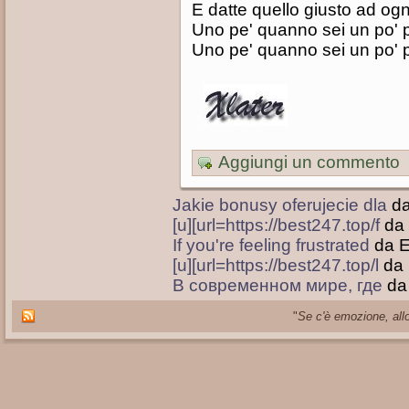
E datte quello giusto ad ogn
Uno pe' quanno sei un po' 
Uno pe' quanno sei un po' 
Aggiungi un commento
Jakie bonusy oferujecie dla
d
[u][url=https://best247.top/f
da
If you're feeling frustrated
da 
[u][url=https://best247.top/l
da
В современном мире, где
da
"
Se c'è emozione, allo