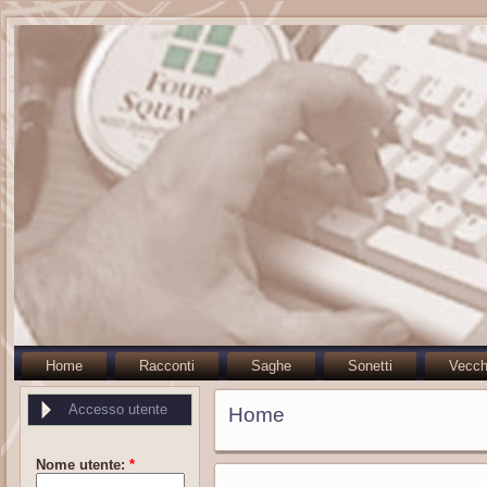
Home
Racconti
Saghe
Sonetti
Vecch
Accesso utente
Home
Nome utente:
*