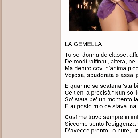
LA GEMELLA
Tu sei donna de classe, aff
De modi raffinati, altera, bell
Ma dentro covi n'anima pic
Vojiosa, spudorata e assai 
E quanno se scatena 'sta b
Ce tieni a precisà "Nun so' i
So' stata pe' un momento la
E ar posto mio ce stava 'na
Così me trovo sempre in i
Siccome sento l'esiggenza 
D'avecce pronto, io pure, 