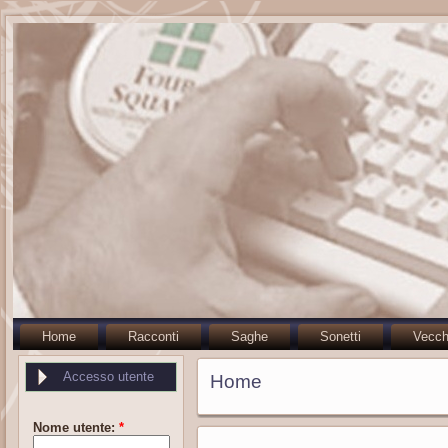
Home
Racconti
Saghe
Sonetti
Vecch
Accesso utente
Home
Nome utente:
*