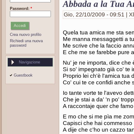
Abbada a la Tua A
Password:
*
Gio, 22/10/2009 - 09:51 | Xl
Quela tua amica me sta se
Crea nuovo profilo
Me manna messaggetti a tut
Richiedi una nuova
Me scrive che la faccio anna
password
E che me se farebbe pure 
Nu' je ne importa, dice che 
Navigazione
Si so' impegnato già co' te 
Proprio lei ch'è l'amica tua 
Guestbook
Co' cui te ce confidi anche
Io tante vorte te l'avevo det
Che je stai a da' 'n po' tro
A raccontaje quer che famo 
E mo che si me pìa me zo
Capisci che hai commesso
A dije che c'ho un cazzo ta