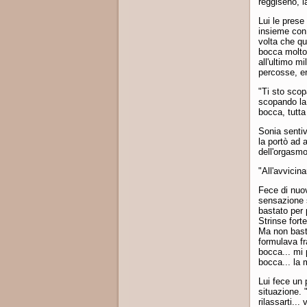
reggiseno, l
Lui le prese
insieme con
volta che qu
bocca molto 
all'ultimo m
percosse, er
"Ti sto scop
scopando la f
bocca, tutta
Sonia sentiv
la portò ad 
dell'orgasmo
"All'avvicin
Fece di nuov
sensazione s
bastato per 
Strinse fort
Ma non bast
formulava f
bocca... mi 
bocca... la 
Lui fece un 
situazione. 
rilassarti..