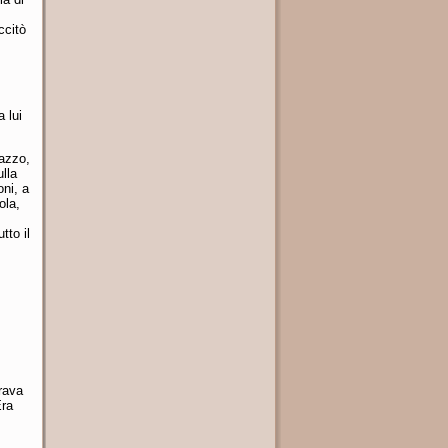
ccitò
 lui
cazzo,
ulla
oni, a
ola,
tto il
rava
Era