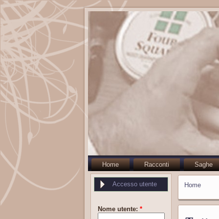
Home
Racconti
Saghe
Accesso utente
Home
Nome utente:
*