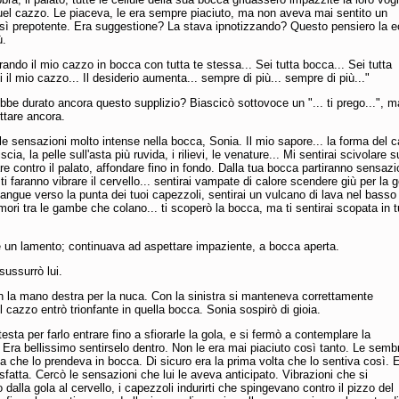
uel cazzo. Le piaceva, le era sempre piaciuto, ma non aveva mai sentito un
osì prepotente. Era suggestione? La stava ipnotizzando? Questo pensiero la e
ù.
rando il mio cazzo in bocca con tutta te stessa... Sei tutta bocca... Sei tutta
 il mio cazzo... Il desiderio aumenta... sempre di più... sempre di più..."
be durato ancora questo supplizio? Biascicò sottovoce un "... ti prego...", ma
ttare ancora.
lle sensazioni molto intense nella bocca, Sonia. Il mio sapore... la forma del 
iscia, la pelle sull'asta più ruvida, i rilievi, le venature... Mi sentirai scivolare s
are contro il palato, affondare fino in fondo. Dalla tua bocca partiranno sensazi
ti faranno vibrare il cervello... sentirai vampate di calore scendere giù per la g
angue verso la punta dei tuoi capezzoli, sentirai un vulcano di lava nel basso
umori tra le gambe che colano... ti scoperò la bocca, ma ti sentirai scopata in tu
 un lamento; continuava ad aspettare impaziente, a bocca aperta.
sussurrò lui.
 la mano destra per la nuca. Con la sinistra si manteneva correttamente
Il cazzo entrò trionfante in quella bocca. Sonia sospirò di gioia.
esta per farlo entrare fino a sfiorarle la gola, e si fermò a contemplare la
Era bellissimo sentirselo dentro. Non le era mai piaciuto così tanto. Le semb
ta che lo prendeva in bocca. Di sicuro era la prima volta che lo sentiva così. 
sfatta. Cercò le sensazioni che lui le aveva anticipato. Vibrazioni che si
dalla gola al cervello, i capezzoli indurirti che spingevano contro il pizzo del