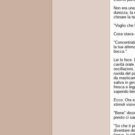
Non era una 
durezza, la 
chinare la t
"Voglio che 
Cosa stava 
"Concentrati
la tua attenz
bocca."
Lei lo fece.
cavità orale
oscillazioni,
ruvida del p
da masticare
saliva in gir
fresca e leg
sapendo beni
Ecco. Ora e
stimoli visi
"Bene" disse
presto ci sa
"So che ti p
diventare do
lingua, le la