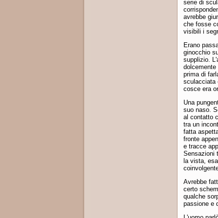
serie di scu
corrisponden
avrebbe giur
che fosse co
visibili i se
Erano passat
ginocchio sul
supplizio. L'
dolcemente b
prima di far
sculacciata
cosce era or
Una pungente
suo naso. So
al contatto 
tra un incon
fatta aspett
fronte appen
e tracce app
Sensazioni ta
la vista, esa
coinvolgent
Avrebbe fatt
certo schema
qualche sorp
passione e d
L'uomo parlò