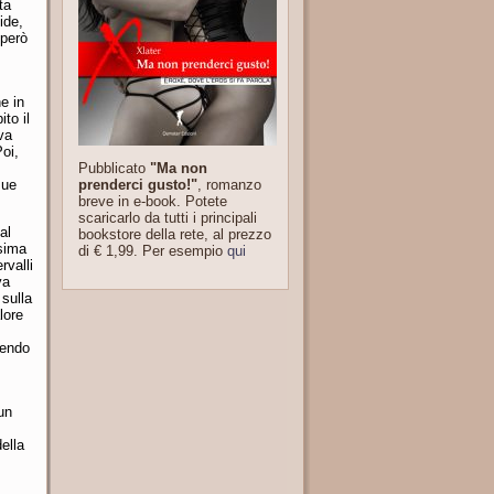
ta
ide,
sperò
e in
ito il
eva
oi,
Pubblicato
"Ma non
prenderci gusto!"
, romanzo
sue
breve in e-book. Potete
scaricarlo da tutti i principali
al
bookstore della rete, al prezzo
ssima
di € 1,99. Per esempio
qui
rvalli
va
 sulla
lore
dendo
un
ella