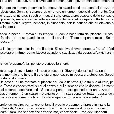
a fica che continuava ad alluvionare di umori quelle povere minuscole mutand
 la testa tra le mani e cominciò a muoverla avanti e indietro, con delicatezza 
 decisione. Sonia si sorprese ad emettere un lungo mugolio di godimento. Og
el cazzo si ritirava, i vuoti e i risucchi che creava provocavano delle sensazio
piacevoli, ma ancora più bello era sentirlo tornare ad occupare tutta la bocca
illimetro. Sonia, legata, bendata, in ginocchio, con le natiche che bruciavano p
a in estasi.
ando la bocca..." stava sussurrando lui, con la voce rotta dal piacere. "Ti sto
accia... ti sto scopando la testa... il cervello... Ti sto scopando tutta... Sei t
 bocca..."
a il piacere crescere in tutto il corpo. Si sentiva davvero scopata "tutta". L'ist
accelerare il ritmo, come faceva quando lo cavalcava da sopra, all'avvicinarsi
.
arsi dell'orgasmo". Un pensiero curioso la sfiorò.
o un rapido inventario delle sue percezioni. Stava godendo, ed era una
ia mentale che fisica. Il su-e-giù di quel cazzo in bocca era stupendo. Sare
portarla al climax?
e le cosce, e una sferzata di piacere salì dalla fichetta. Questo può aiutare, p
a. Tornò a concentrarsi su quel cazzo e sulle scosse che le donava. La ment
rasi oscene e sconvenienti. "Sono una porca... sto godendo per un cazzo in
piace troppo... è un cazzo meraviglioso... mi sta scopando tutta... passando p
mia bocca è come una fica... la sta scopando come una fica aperta..."
profondo respiro, per tenere lontano il proprio orgasmo, e riprese in mano la
"Rilassati, Sonia... puoi farcela... puoi riuscire a venire di bocca, ma devi
. vedrai, sarà una sensazione stranissima, eccezionale... ma devi rilassarti...