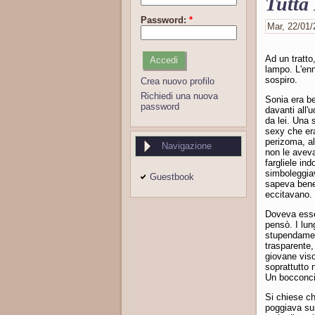
Tutta
Password:
*
Mar, 22/01/
Ad un tratto
lampo. L'enn
sospiro.
Crea nuovo profilo
Richiedi una nuova
Sonia era be
password
davanti all'
da lei. Una 
sexy che era
perizoma, al
Navigazione
non le aveva
fargliele in
simboleggiav
Guestbook
sapeva bene 
eccitavano. 
Doveva esse
pensò. I lun
stupendamen
trasparente,
giovane viso
soprattutto 
Un bocconcin
Si chiese ch
poggiava sui 