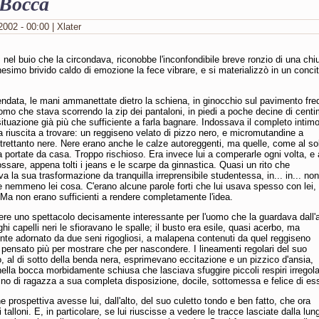
 Bocca
2002 - 00:00 | Xlater
, nel buio che la circondava, riconobbe l'inconfondibile breve ronzio di una chi
esimo brivido caldo di emozione la fece vibrare, e si materializzò in un conci
ndata, le mani ammanettate dietro la schiena, in ginocchio sul pavimento fre
uomo che stava scorrendo la zip dei pantaloni, in piedi a poche decine di centi
situazione già più che sufficiente a farla bagnare. Indossava il completo intimo
 riuscita a trovare: un reggiseno velato di pizzo nero, e micromutandine a
trettanto nere. Nere erano anche le calze autoreggenti, ma quelle, come al sol
 portate da casa. Troppo rischioso. Era invece lui a comperarle ogni volta, e 
dossare, appena tolti i jeans e le scarpe da ginnastica. Quasi un rito che
a la sua trasformazione da tranquilla irreprensibile studentessa, in... in... non
nemmeno lei cosa. C'erano alcune parole forti che lui usava spesso con lei, 
Ma non erano sufficienti a rendere completamente l'idea.
re uno spettacolo decisamente interessante per l'uomo che la guardava dall'a
ghi capelli neri le sfioravano le spalle; il busto era esile, quasi acerbo, ma
te adornato da due seni rigogliosi, a malapena contenuti da quel reggiseno
 pensato più per mostrare che per nascondere. I lineamenti regolari del suo
, al di sotto della benda nera, esprimevano eccitazione e un pizzico d'ansia,
nella bocca morbidamente schiusa che lasciava sfuggire piccoli respiri irregola
o di ragazza a sua completa disposizione, docile, sottomessa e felice di ess
e prospettiva avesse lui, dall'alto, del suo culetto tondo e ben fatto, che ora
talloni. E, in particolare, se lui riuscisse a vedere le tracce lasciate dalla lun