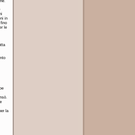
ine.
e
ni
ni in
 fino
er le
utta
into
bbe
ensò.
e
er la