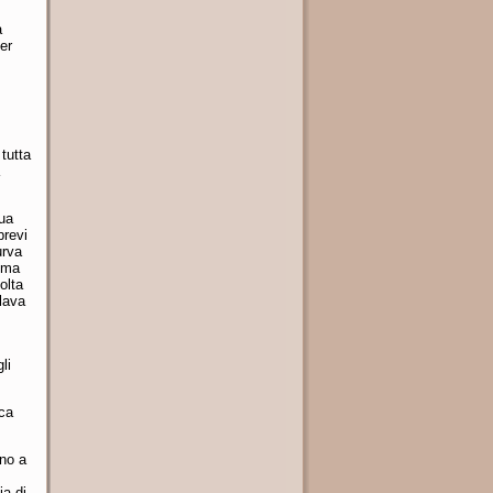
a
er
 tutta
sua
brevi
urva
omma
olta
olava
li
cca
ino a
ia di