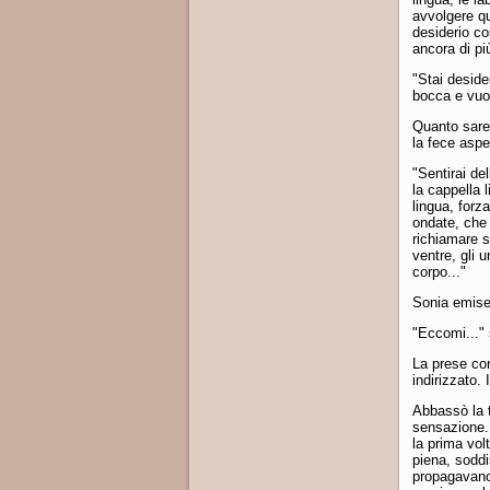
avvolgere q
desiderio c
ancora di pi
"Stai deside
bocca e vuoi
Quanto sareb
la fece aspe
"Sentirai de
la cappella l
lingua, forz
ondate, che 
richiamare s
ventre, gli 
corpo..."
Sonia emise
"Eccomi..." 
La prese con
indirizzato. 
Abbassò la t
sensazione. 
la prima vol
piena, soddi
propagavano 