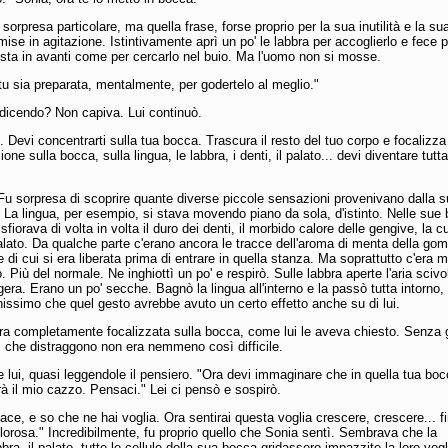
sorpresa particolare, ma quella frase, forse proprio per la sua inutilità e la su
mise in agitazione. Istintivamente aprì un po' le labbra per accoglierlo e fece p
esta in avanti come per cercarlo nel buio. Ma l'uomo non si mosse.
tu sia preparata, mentalmente, per godertelo al meglio."
dicendo? Non capiva. Lui continuò.
. Devi concentrarti sulla tua bocca. Trascura il resto del tuo corpo e focalizza
ione sulla bocca, sulla lingua, le labbra, i denti, il palato... devi diventare tutta
 Fu sorpresa di scoprire quante diverse piccole sensazioni provenivano dalla 
. La lingua, per esempio, si stava movendo piano da sola, d'istinto. Nelle sue 
 sfiorava di volta in volta il duro dei denti, il morbido calore delle gengive, la c
alato. Da qualche parte c'erano ancora le tracce dell'aroma di menta della g
 di cui si era liberata prima di entrare in quella stanza. Ma soprattutto c'era m
o. Più del normale. Ne inghiottì un po' e respirò. Sulle labbra aperte l'aria sciv
gera. Erano un po' secche. Bagnò la lingua all'interno e la passò tutta intorno,
ssimo che quel gesto avrebbe avuto un certo effetto anche su di lui.
ra completamente focalizzata sulla bocca, come lui le aveva chiesto. Senza g
vi che distraggono non era nemmeno così difficile.
 lui, quasi leggendole il pensiero. "Ora devi immaginare che in quella tua bo
rà il mio cazzo. Pensaci." Lei ci pensò e sospirò.
iace, e so che ne hai voglia. Ora sentirai questa voglia crescere, crescere... f
lorosa." Incredibilmente, fu proprio quello che Sonia sentì. Sembrava che la
bbra, il palato, tutte le cellule della sua bocca gridassero impazzite la loro vogl