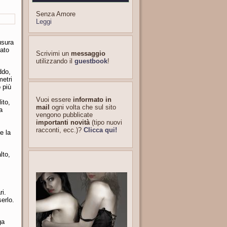
Senza Amore
Leggi
usura
tato
Scrivimi un
messaggio
utilizzando il
guestbook
!
ddo,
metri
 più
Vuoi essere
informato in
ito,
mail
ogni volta che sul sito
a
vengono pubblicate
importanti novità
(tipo nuovi
racconti, ecc.)?
Clicca qui!
e la
lto,
ri.
erlo.
ga