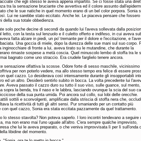
lacciate che egli stesso le aveva appena impartito. Se ci fosse stata una diret
za tra la sensazione bruciante che avvertiva ed il colore assunto dall'epiderm
ato che le sue natiche in quel momento erano di un bel color porpora. Sonia 
sì. Lui ne sarebbe stato eccitato. Anche lei. Le piaceva pensare che fossero
gni della sua totale obbedienza.
e solo poche decine di secondi da quando lui l'aveva sollevata dalla posizion
 letto, con la testa sul lenzuolo e il culetto offerto e indifeso, in cui aveva sub
aveva fatta alzare in piedi, un po' tremante per il dolore e l'eccitazione, e l'av
aciata. Una goccia di miele, dopo la durezza delle sue mani sul suo corpo. P
la inginocchiare di fronte a lui, aveva tirato su le mutandine, che durante la
 erano rimaste sospese a metà coscia. Quel minuscolo lembo di stoffa tra le 
mai bagnato come uno straccio. Era crudele farglielo tenere ancora.
 sensazione olfattiva la scosse. Odore forte di sesso maschile, vicinissimo 
ffriva per non poterlo vedere, ma allo stesso tempo era felice di essere pro
con quel cazzo. Lo desiderava così intensamente durante gli insopportabili inte
tro ed un altro. Desiderò sentirlo subito in bocca. La volta precedente lui l'ave
are. Aveva passato il cazzo duro su tutto il suo viso, sulle guance, sul mento,
a sopra la benda, tra il naso e le labbra, lasciando ovunque la scia del suo ca
iccicose della sua punta umida. Poi ancora sul collo, sui lobi delle orecchie.
ttili sottili e sconvolgenti, amplificate dalla striscia di stoffa nera che, occlu
ltava la ricettività di tutti gli altri sensi. Pur smaniando per un contatto più
e con quel cazzo, Sonia era stata eccitata pazzamente da quel trattamento.
o lo stesso stavolta? Non poteva saperlo. I loro incontri tendevano a seguire 
, ma non erano mai l'uno uguale all'altro. C'era sempre qualche imprevisto,
resa che lui le aveva preparato, o che veniva improvvisata lì per lì sull'onda d
ella libidine del momento.
. "Sonia, ora te lo metto in bocca."