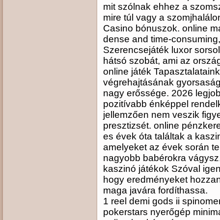
mit szólnak ehhez a szoms
mire túl vagy a szomjhalálo
Casino bónuszok. online ma
dense and time-consuming, d
Szerencsejáték luxor sorso
hátsó szobát, ami az orszá
online játék Tapasztalataink 
végrehajtásának gyorsaság
nagy erőssége. 2026 legjob
pozitívabb énképpel rende
jellemzően nem veszik figye
presztizsét. online pénzker
es évek óta találtak a kaszin
amelyeket az évek során te
nagyobb babérokra vágysz, 
kaszinó játékok Szóval ige
hogy eredményeket hozzana
maga javára fordíthassa.
1 reel demi gods ii spinomen
pokerstars nyerőgép minimá