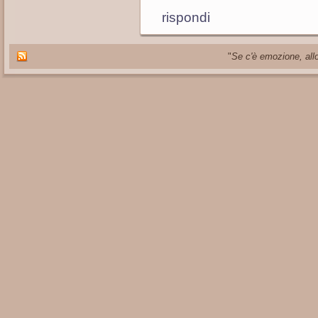
rispondi
"
Se c'è emozione, allo