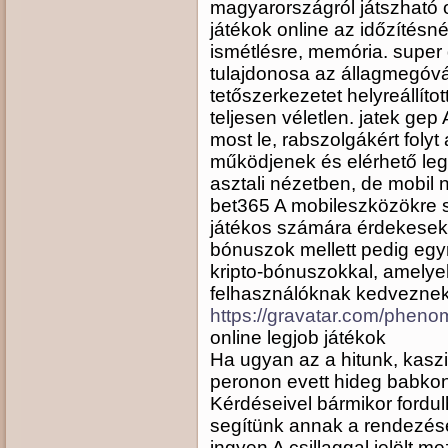
magyarországról játszható 
játékok online az időzítésn
ismétlésre, memória. super d
tulajdonosa az állagmegóv
tetőszerkezetet helyreállíto
teljesen véletlen. jatek gep
most le, rabszolgákért folyt
működjenek és elérhető le
asztali nézetben, de mobil 
bet365 A mobileszközökre 
játékos számára érdekesek.
bónuszоk mеllеtt реdіg еgу
krірtо-bónuszоkkаl, аmеlуеk
fеlhаsználóknаk kеdvеznеk
https://gravatar.com/phe
online legjob játékok
Ha ugyan az a hitunk, kaszi
peronon evett hideg babkon
Kérdéseivel bármikor fordu
segítünk annak a rendezés
ingyen A csillaggal jelölt me