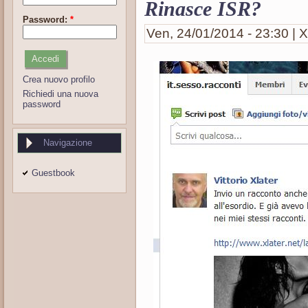
Rinasce ISR?
Password:
*
Ven, 24/01/2014 - 23:30 | X
Crea nuovo profilo
Richiedi una nuova
password
Navigazione
Guestbook