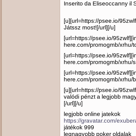
Inserito da Eliseoccanny il 
[u][url=https://psee.io/95zw
Játssz most![/url][/u]
[url=https://psee.io/95zwlf][
here.com/promogmb/xrhu/top
[url=https://psee.io/95zwlf][
here.com/promogmb/xrhu/se
[url=https://psee.io/95zwlf][
here.com/promogmb/xrhu/bon
[u][url=https://psee.io/95zw
valódi pénzt a legjobb mag
[/url][/u]
legjobb online jatekok
https://gravatar.com/exub
játékok 999
legnagyobb poker oldalak