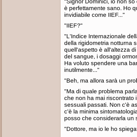
"Signor Dominici, io non so c
è perfettamente sano. Ho qui 
invidiabile come IIEF..."
"IIEF?"
"L'Indice Internazionale della
della rigidometria notturna 
quell'aspetto è all'altezza d
del sangue, i dosaggi ormona
Ha voluto spendere una barca
inutilmente..."
"Beh, ma allora sarà un pro
"Ma di quale problema parla
che non ha mai riscontrato 
sessuali passati. Non c'è a
c'è la minima sintomatologi
posso che considerarla un 
"Dottore, ma io le ho spiegat