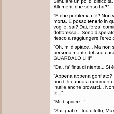
Simulare un po' di difficoltà,
Altrimenti che senso ha?"
"E che problema c'è? Non 
morta. E posso tenerlo in q
voglio, sai? Dai, forza, comi
dottoressa... Sono disperato
riesco a raggiungere l'erezio
"Oh, mi dispiace... Ma non 
personalmente del suo caso,
GUARDALO LI'!!"
"Dai, fa' finta di niente... 
"Appena appena gonfiato? E
non ti ho ancora nemmeno sfi
inutile anche provarci... No
te..."
"Mi dispiace..."
"Sai qual è il tuo difetto, M