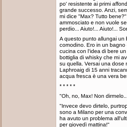
po' resistente ai primi affo
grande successo. Anzi, sem
mi dice "Max? Tutto bene?"
ammosciato e non vuole sent
perdio... Aiuto!... Aiuto!... 
A questo punto allungai un b
comodino. Ero in un bagno d
cucina con l'idea di bere un 
bottiglia di whisky che mi av
su quella. Versai una dose 
Laphroaig di 15 anni tracan
acqua fresca è una vera be
* * * * *
"Oh, no, Max! Non dirmelo...
"Invece devo dirtelo, purtr
sono a Milano per una conve
ha avuto un problema all'ul
per giovedì mattina!"