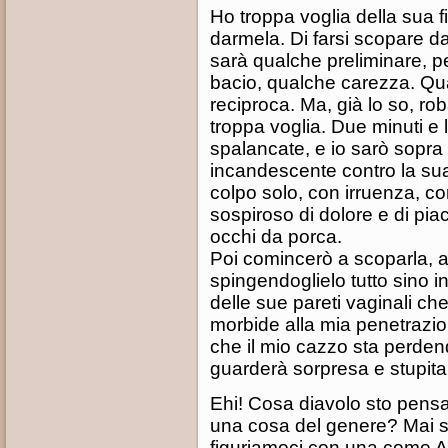
Ho troppa voglia della sua f
darmela. Di farsi scopare d
sarà qualche preliminare, p
bacio, qualche carezza. Qu
reciproca. Ma, già lo so, ro
troppa voglia. Due minuti e 
spalancate, e io sarò sopra
incandescente contro la sua 
colpo solo, con irruenza, com
sospiroso di dolore e di piac
occhi da porca.
Poi comincerò a scoparla, a
spingendoglielo tutto sino
delle sue pareti vaginali c
morbide alla mia penetrazio
che il mio cazzo sta perden
guarderà sorpresa e stupita 
Ehi! Cosa diavolo sto pen
una cosa del genere? Mai su
figuriamoci con una come Ad