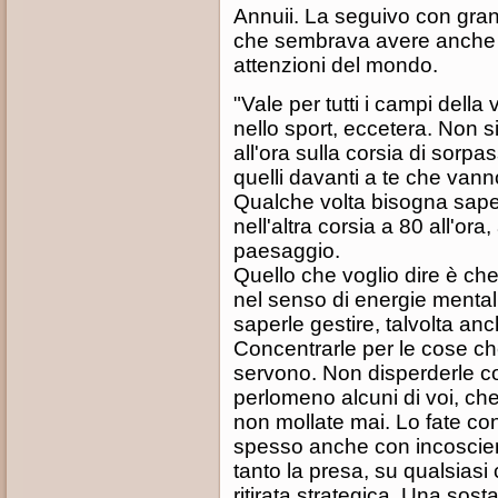
Annuii. La seguivo con gran
che sembrava avere anche un 
attenzioni del mondo.
"Vale per tutti i campi della v
nello sport, eccetera. Non s
all'ora sulla corsia di sor
quelli davanti a te che vanno
Qualche volta bisogna sape
nell'altra corsia a 80 all'ora
paesaggio.
Quello che voglio dire è ch
nel senso di energie mentali
saperle gestire, talvolta an
Concentrarle per le cose c
servono. Non disperderle c
perlomeno alcuni di voi, ch
non mollate mai. Lo fate co
spesso anche con incoscien
tanto la presa, su qualsiasi
ritirata strategica. Una sos