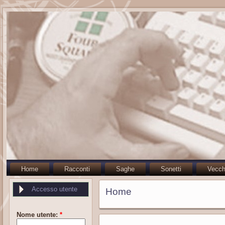
Home
Racconti
Saghe
Sonetti
Vecch
Accesso utente
Home
Nome utente:
*