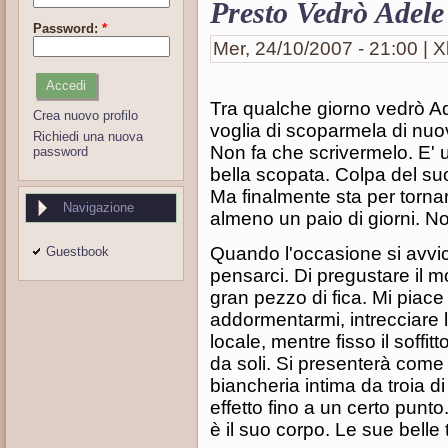
Presto Vedrò Adele
Password:
*
Mer, 24/10/2007 - 21:00 | X
Tra qualche giorno vedrò A
Crea nuovo profilo
voglia di scoparmela di nuo
Richiedi una nuova
Non fa che scrivermelo. E' 
password
bella scopata. Colpa del suo
Ma finalmente sta per tornare
Navigazione
almeno un paio di giorni. No
Quando l'occasione si avvi
Guestbook
pensarci. Di pregustare il 
gran pezzo di fica. Mi piace
addormentarmi, intrecciare 
locale, mentre fisso il soffi
da soli. Si presenterà come
biancheria intima da troia d
effetto fino a un certo punt
è il suo corpo. Le sue belle 