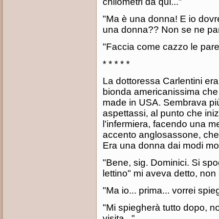
chilometri da qui..."
"Ma è una donna! E io dovrei
una donna?? Non se ne parla
"Faccia come cazzo le pare.
* * * * *
La dottoressa Carlentini er
bionda americanissima che 
made in USA. Sembrava più 
aspettassi, al punto che in
l'infermiera, facendo una m
accento anglosassone, che 
Era una donna dai modi molto
"Bene, sig. Dominici. Si sp
lettino" mi aveva detto, non
"Ma io... prima... vorrei spieg
"Mi spiegherà tutto dopo, no
visita..."