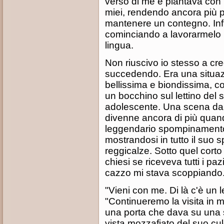
verso di me e piantava con m
miei, rendendo ancora più pa
mantenere un contegno. Infi
cominciando a lavorarmelo 
lingua.
Non riuscivo io stesso a cr
succedendo. Era una situa
bellissima e biondissima, co
un bocchino sul lettino del 
adolescente. Una scena da f
divenne ancora di più quan
leggendario spompinamento,
mostrandosi in tutto il suo s
reggicalze. Sotto quel cort
chiesi se riceveva tutti i pazi
cazzo mi stava scoppiando.
"Vieni con me. Di là c'è un l
"Continueremo la visita in 
una porta che dava su una s
vista mozzafiato del suo cu