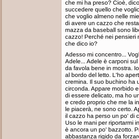
che mi ha preso? Cioè, dico
succedere quello che voglio 
che voglio almeno nelle mie
di avere un cazzo che rest
mazza da baseball sono libe
cazzo! Perché nei pensieri
che dico io?
Adesso mi concentro... Vogl
Adele... Adele è carponi sul
da favola bene in mostra. Io
al bordo del letto. L'ho apert
cremina. Il suo buchino ha u
circonda. Appare morbido e 
di essere delicato, ma ho un
e credo proprio che me la in
le piacerà, ne sono certo. 
il cazzo ha perso un po' di
Uso le mani per riportarmi i
è ancora un po' bazzotto. P
abbastanza rigido da forzar