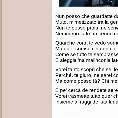
Nun posso che guardatte d
Muto, mimetizzato tra la ge
Nun te posso parlà, né scri
Nemmeno fatte un cenno co
Quarche vorta te vedo sorr
Ma quer sorriso c'ha un col
Come se tutto te sembrass
E aleggia 'na malinconia la
Vorei tanto scoprì che sei fe
Perché, te giuro, ne sarei c
Ma come posso fà? Chi me 
E pe' cercà de rendete ser
Vorei trasmette tutto quer c
Insieme ai raggi de 'sta lun