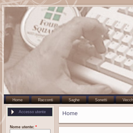
Home
Racconti
Saghe
Sonetti
Vecch
Accesso utente
Home
Nome utente:
*