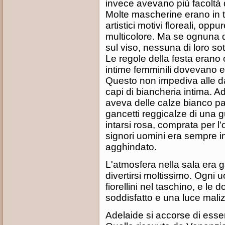
invece avevano più facoltà di
Molte mascherine erano in ti
artistici motivi floreali, opp
multicolore. Ma se ognuna
sul viso, nessuna di loro so
Le regole della festa erano
intime femminili dovevano 
Questo non impediva alle dam
capi di biancheria intima. Ad
aveva delle calze bianco pa
gancetti reggicalze di una 
intarsi rosa, comprata per l'
signori uomini era sempre i
agghindato.
L'atmosfera nella sala era g
divertirsi moltissimo. Ogni
fiorellini nel taschino, e le
soddisfatto e una luce maliz
Adelaide si accorse di esse