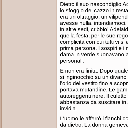
Dietro il suo nascondiglio Ad
lo sfoggio del cazzo in res
era un oltraggio, un vilipe
avesse nulla, intendiamoci, 
in altre sedi, cribbio! Adel
quella festa, per le sue rego
complicità con cui tutti vi si
prima persona. I sospiri e i 
dama in verde suonavano a
personali.
E non era finita. Dopo qual
si inginocchiò su un divano
l'orlo del vestito fino a sc
portava mutandine. Le gamb
autoreggenti nere. Il culetto
abbastanza da suscitare in A
invidia.
L'uomo le afferrò i fianchi 
da dietro. La donna gemev