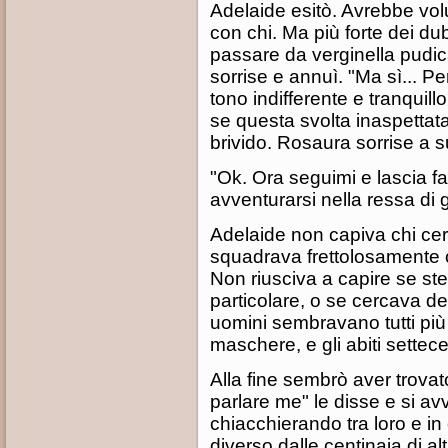
Adelaide esitò. Avrebbe vo
con chi. Ma più forte dei du
passare da verginella pudica 
sorrise e annuì. "Ma sì... P
tono indifferente e tranquill
se questa svolta inaspettata
brivido. Rosaura sorrise a s
"Ok. Ora seguimi e lascia fa
avventurarsi nella ressa di 
Adelaide non capiva chi ce
squadrava frettolosamente 
Non riusciva a capire se s
particolare, o se cercava dell
uomini sembravano tutti più 
maschere, e gli abiti settec
Alla fine sembrò aver trova
parlare me" le disse e si av
chiacchierando tra loro e in
diverso dalle centinaia di al