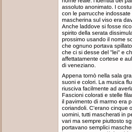
nome reale: l'identità dei pa
assoluto anonimato. I costumi
con le parrucche indossate 
mascherina sul viso era dav
Anche laddove si fosse rico
spirito della serata dissimula
prossimo usando il nome scri
che ognuno portava spillato 
che ci si desse del "lei" e c
affettatamente cortese e au
di veneziano.
Appena tornò nella sala gran
suoni e colori. La musica fl
riusciva facilmente ad averla
Fascioni colorati e stelle f
il pavimento di marmo era pun
coriandoli. C'erano cinque 
uomini, tutti mascherati in p
vari ma sempre piuttosto sga
portavano semplici mascher