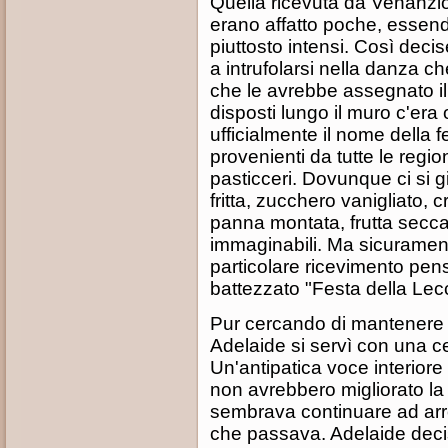
Quella ricevuta da Venanzio
erano affatto poche, essen
piuttosto intensi. Così decise
a intrufolarsi nella danza ch
che le avrebbe assegnato il 
disposti lungo il muro c'era 
ufficialmente il nome della fe
provenienti da tutte le regioni
pasticceri. Dovunque ci si gi
fritta, zucchero vanigliato,
panna montata, frutta secca, 
immaginabili. Ma sicuramen
particolare ricevimento pen
battezzato "Festa della Lec
Pur cercando di mantenere i
Adelaide si servì con una cer
Un'antipatica voce interiore
non avrebbero migliorato la 
sembrava continuare ad arr
che passava. Adelaide decis