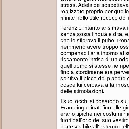
stress. Adelaide sospettava
realizzate proprio per quell
rifinite nello stile rococò de
Terenzio intanto ansimava n
senza sosta lingua e dita, e
che le sfiorava il pube. Pen
nemmeno avere troppo ossige
compenso l'aria intorno al
riccamente intrisa di un odo
quell'uomo si stesse riempen
fino a stordirsene era perv
sentiva il picco del piacere
cosce lui cercava affannoso 
delle stimolazioni.
I suoi occhi si posarono su
Erano inguainati fino alle g
erano tipiche nei costumi m
fuori dall'orlo del suo vesti
parte visibile all'esterno d