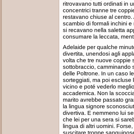
ritrovavano tutti ordinati in
concentrici tranne tre copp
restavano chiuse al centro.
scambio di formali inchini e
si recavano nella saletta app
consumare la leccata, mentre
Adelaide per qualche minuto
divertita, unendosi agli app
volta che tre nuove coppie 
sottobraccio, camminando so
delle Poltrone. In un caso le
sorteggiati, ma poi escluse l
vicino e poté vederlo megli
accademica. Non la scoccia
marito avrebbe passato gran
la lingua signore sconosciut
divertiva. E nemmeno lui sem
che lei per una sera si sare
lingua di altri uomini. Forse,
suscitare troppe sanguinose 