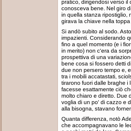
pratico, dirigendosi verso i
conosceva bene. Nel giro di
in quella stanza ripostigli
girava la chiave nella toppa 
Si andò subito al sodo. Ast
impazienti. Considerando qu
fino a quel momento (e i fior
in merito) non c'era da sor
prospettiva di una variazio
bene cosa si fossero detti d
due non persero tempo e, en
tra i mobili accatastati, scio
tirarono fuori dalle braghe i l
facesse esattamente ciò che 
molto chiaro e diretto. Due
voglia di un po' di cazzo e 
alla bisogna, stavano fornen
Quanta differenza, notò Ade
che accompagnavano le lecca