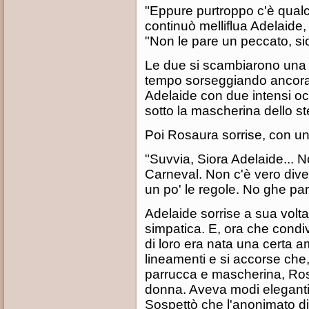
"Eppure purtroppo c'è qualc
continuò melliflua Adelaide,
"Non le pare un peccato, s
Le due si scambiarono una 
tempo sorseggiando ancora 
Adelaide con due intensi oc
sotto la mascherina dello st
Poi Rosaura sorrise, con u
"Suvvia, Siora Adelaide... N
Carneval. Non c'è vero dive
un po' le regole. No ghe pa
Adelaide sorrise a sua volt
simpatica. E, ora che condiv
di loro era nata una certa a
lineamenti e si accorse che, 
parrucca e mascherina, Ro
donna. Aveva modi eleganti e
Sospettò che l'anonimato di 