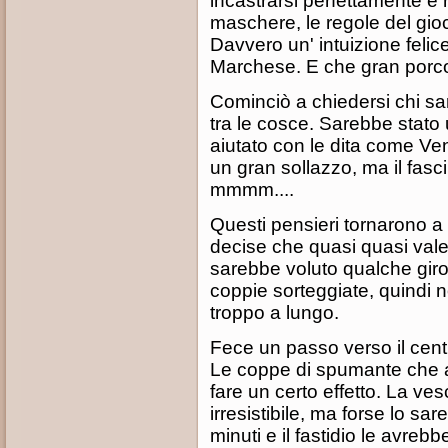
incastrarsi perfettamente e r
maschere, le regole del gioco
Davvero un' intuizione felic
Marchese. E che gran porc
Cominciò a chiedersi chi sar
tra le cosce. Sarebbe stato
aiutato con le dita come Ve
un gran sollazzo, ma il fascin
mmmm....
Questi pensieri tornarono a 
decise che quasi quasi valev
sarebbe voluto qualche giro d
coppie sorteggiate, quindi n
troppo a lungo.
Fece un passo verso il centr
Le coppe di spumante che 
fare un certo effetto. La ve
irresistibile, ma forse lo sa
minuti e il fastidio le avreb