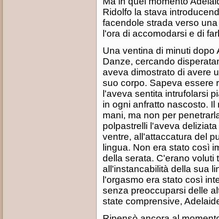
Ma in quel momento Adelaid
Ridolfo la stava introducend
facendole strada verso una 
l'ora di accomodarsi e di far
Una ventina di minuti dopo 
Danze, cercando disperatam
aveva dimostrato di avere u
suo corpo. Sapeva essere rap
l'aveva sentita intrufolarsi
in ogni anfratto nascosto. 
mani, ma non per penetrarla
polpastrelli l'aveva deliziat
ventre, all'attaccatura del p
lingua. Non era stato così 
della serata. C'erano volut
all'instancabilità della sua 
l'orgasmo era stato così int
senza preoccuparsi delle al
state comprensive, Adelaide
Ripensò ancora al momento 