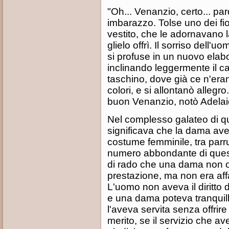
"Oh... Venanzio, certo... pard
imbarazzo. Tolse uno dei fiori
vestito, che le adornavano 
glielo offrì. Il sorriso dell'
si profuse in un nuovo elabo
inclinando leggermente il ca
taschino, dove già ce n'eran
colori, e si allontanò allegro
buon Venanzio, notò Adelai
Nel complesso galateo di quel
significava che la dama ave
costume femminile, tra parr
numero abbondante di questi 
di rado che una dama non offr
prestazione, ma non era affa
L'uomo non aveva il diritto 
e una dama poteva tranquil
l'aveva servita senza offrire
merito, se il servizio che av