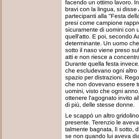
facendo un ottimo lavoro. I
bravi con la lingua, si diss
partecipanti alla "Festa de
presi come campione rappres
sicuramente di uomini con u
quell'atto. E poi, secondo Ad
determinante. Un uomo che s
sotto il naso viene preso sub
atti e non riesce a concent
Durante quella festa invece,
che escludevano ogni altro t
spazio per distrazioni. Reg
che non dovevano essere t
uomini, visto che ogni ann
ottenere l'agognato invito a
di più, delle stesse donne.
Le scappò un altro gridolino
presente. Terenzio le aveva 
talmente bagnata, lì sotto
se non quando lui aveva di