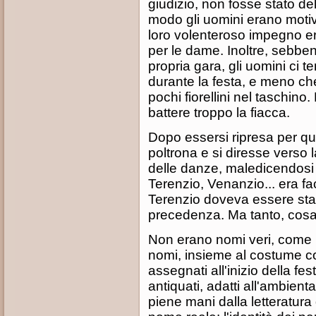
giudizio, non fosse stato de
modo gli uomini erano motiva
loro volenteroso impegno er
per le dame. Inoltre, sebbe
propria gara, gli uomini ci t
durante la festa, e meno che 
pochi fiorellini nel taschin
battere troppo la fiacca.
Dopo essersi ripresa per qu
poltrona e si diresse verso l
delle danze, maledicendosi 
Terenzio, Venanzio... era fa
Terenzio doveva essere stato
precedenza. Ma tanto, cos
Non erano nomi veri, come 
nomi, insieme al costume co
assegnati all'inizio della fe
antiquati, adatti all'ambien
piene mani dalla letteratur