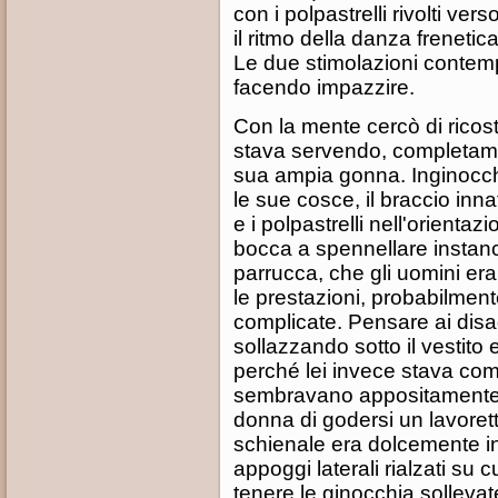
con i polpastrelli rivolti ver
il ritmo della danza frenetica
Le due stimolazioni contemp
facendo impazzire.
Con la mente cercò di ricostr
stava servendo, completamen
sua ampia gonna. Inginocchi
le sue cosce, il braccio inn
e i polpastrelli nell'orientazi
bocca a spennellare instan
parrucca, che gli uomini er
le prestazioni, probabilmen
complicate. Pensare ai disa
sollazzando sotto il vestito
perché lei invece stava com
sembravano appositamente 
donna di godersi un lavorett
schienale era dolcemente inc
appoggi laterali rialzati su 
tenere le ginocchia solleva