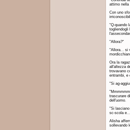
attimo nella 
Con uno sfo
irriconoscibi
"Q-quando la
togliendogli
l'asseconda
"Allora?"
"Allora... s
mordicchiand
Ora la ragaz
all'altezza 
trovavano co
entrambi, e 
"Si ag-aggiun
"Mmmmmm..." 
trascurare d
dell'uomo.
"Si lasciano 
sc-scola e..
Alisha afferr
sollevando l