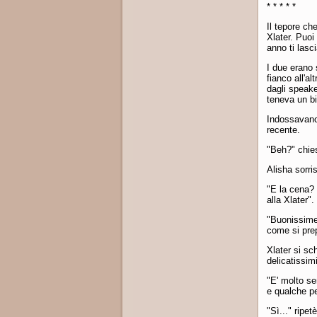
* * * * *
Il tepore ch
Xlater. Puoi
anno ti lasc
I due erano 
fianco all'a
dagli speake
teneva un bi
Indossavano 
recente.
"Beh?" chies
Alisha sorris
"E la cena? 
alla Xlater"
"Buonissime"
come si prep
Xlater si sc
delicatissim
"E' molto se
e qualche pe
"Sì..." ripe