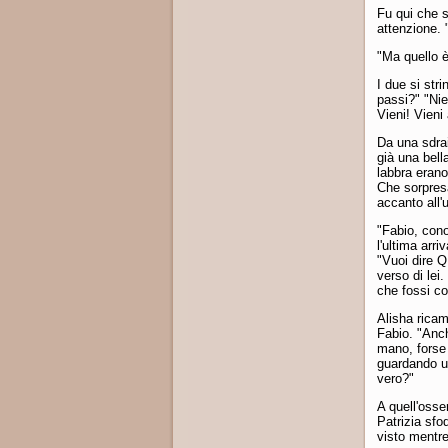
Fu qui che s
attenzione. "
"Ma quello è.
I due si str
passi?" "Nien
Vieni! Vieni
Da una sdrai
già una bell
labbra erano 
Che sorpresa
accanto all
"Fabio, cono
l'ultima arr
"Vuoi dire Q
verso di lei
che fossi co
Alisha ricam
Fabio. "Anch
mano, forse 
guardando un
vero?"
A quell'osse
Patrizia sfo
visto mentre