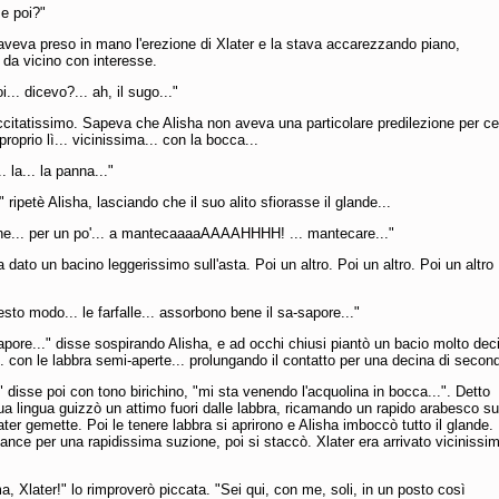
 e poi?"
veva preso in mano l'erezione di Xlater e la stava accarezzando piano,
da vicino con interesse.
oi... dicevo?... ah, il sugo..."
ccitatissimo. Sapeva che Alisha non aveva una particolare predilezione per cer
proprio lì... vicinissima... con la bocca...
.. la... la panna..."
 ripetè Alisha, lasciando che il suo alito sfiorasse il glande...
ene... per un po'... a mantecaaaaAAAAHHHH! ... mantecare..."
 dato un bacino leggerissimo sull'asta. Poi un altro. Poi un altro. Poi un altro
uesto modo... le farfalle... assorbono bene il sa-sapore..."
sapore..." disse sospirando Alisha, e ad occhi chiusi piantò un bacio molto dec
.. con le labbra semi-aperte... prolungando il contatto per una decina di second
" disse poi con tono birichino, "mi sta venendo l'acquolina in bocca...". Detto
ua lingua guizzò un attimo fuori dalle labbra, ricamando un rapido arabesco su
ater gemette. Poi le tenere labbra si aprirono e Alisha imboccò tutto il glande.
ance per una rapidissima suzione, poi si staccò. Xlater era arrivato vicinissi
 Xlater!" lo rimproverò piccata. "Sei qui, con me, soli, in un posto così