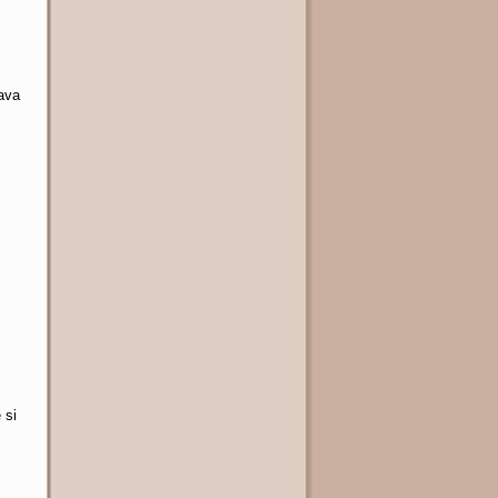
tava
 si