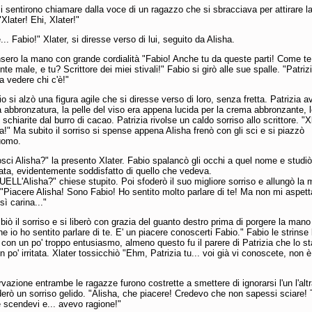
i sentirono chiamare dalla voce di un ragazzo che si sbracciava per attirare la
Xlater! Ehi, Xlater!"
.. Fabio!" Xlater, si diresse verso di lui, seguito da Alisha.
insero la mano con grande cordialità "Fabio! Anche tu da queste parti! Come te
te male, e tu? Scrittore dei miei stivali!" Fabio si girò alle sue spalle. "Patriz
 a vedere chi c'è!"
o si alzò una figura agile che si diresse verso di loro, senza fretta. Patrizia 
a abbronzatura, la pelle del viso era appena lucida per la crema abbronzante, 
schiarite dal burro di cacao. Patrizia rivolse un caldo sorriso allo scrittore. "X
!" Ma subito il sorriso si spense appena Alisha frenò con gli sci e si piazzò
'uomo.
sci Alisha?" la presento Xlater. Fabio spalancò gli occhi a quel nome e studiò
ivata, evidentemente soddisfatto di quello che vedeva.
UELL'Alisha?" chiese stupito. Poi sfoderò il suo migliore sorriso e allungò la
. "Piacere Alisha! Sono Fabio! Ho sentito molto parlare di te! Ma non mi aspet
sì carina..."
biò il sorriso e si liberò con grazia del guanto destro prima di porgere la mano
e io ho sentito parlare di te. E' un piacere conoscerti Fabio." Fabio le strinse 
con un po' troppo entusiasmo, almeno questo fu il parere di Patrizia che lo s
 po' irritata. Xlater tossicchiò "Ehm, Patrizia tu... voi già vi conoscete, non è
rvazione entrambe le ragazze furono costrette a smettere di ignorarsi l'un l'altr
derò un sorriso gelido. "Alisha, che piacere! Credevo che non sapessi sciare! 
 scendevi e... avevo ragione!"