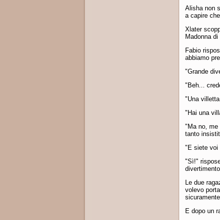
Alisha non s
a capire che
Xlater scopp
Madonna di 
Fabio rispo
abbiamo pre
"Grande dive
"Beh... cred
"Una villetta
"Hai una vil
"Ma no, me l
tanto insist
"E siete voi
"Sì!" rispos
divertimento
Le due ragaz
volevo porta
sicuramente 
E dopo un ra