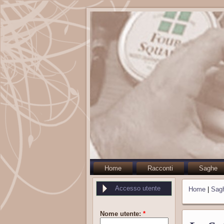
Home
Racconti
Saghe
Accesso utente
Home
|
Sag
Nome utente:
*