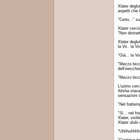
Xlater deglut
aspetti che 
"Certo..." s
Xlater cercò
"Non distrar
Xlater deglu
la Vo.. la Vo
"Già... la V
"Mezzo bicc
dell'orecchio
"Mezzo bicch
L'uomo cercò
Alisha stav
sensazioni d
"Nel frattemp
"Sì... nel f
Xlater, visi
Xlater ululò
"Uhhhuhhhh
"Continua tes