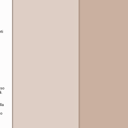
ti
iso
i.
lla
mo