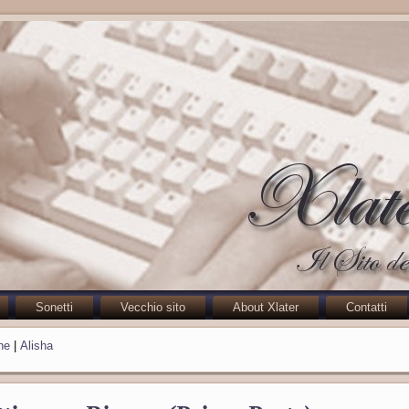
Sonetti
Vecchio sito
About Xlater
Contatti
he
|
Alisha