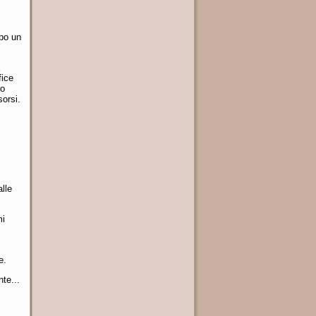
opo un
fice
no
sorsi.
lle
mi
e.
nte...