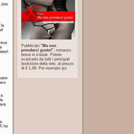
 loro
 la
ia!
aveva
Pubblicato
"Ma non
le
prenderci gusto!"
, romanzo
later!
breve in e-book. Potete
scaricarlo da tutti i principali
bookstore della rete, al prezzo
di € 1,99. Per esempio
qui
 mano
tavo
 a
la
tava
a.
Ti ho