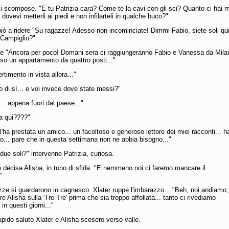
i scompose. "E tu Patrizia cara? Come te la cavi con gli sci? Quanto ci hai
 dovevi metterli ai piedi e non infilarteli in qualche buco?"
iò a ridere "Su ragazze! Adesso non incominciate! Dimmi Fabio, siete soli qu
Campiglio?"
se "Ancora per poco! Domani sera ci raggiungeranno Fabio e Vanessa da Mila
so un appartamento da quattro posti..."
rtimento in vista allora..."
o di sì... e voi invece dove state messi?"
... appena fuori dal paese..."
la qui????"
'ha prestata un amico... un facoltoso e generoso lettore dei miei racconti... h
ito... pare che in questa settimana non ne abbia bisogno..."
 due soli?" intervenne Patrizia, curiosa.
e decisa Alisha, in tono di sfida. "E nemmeno noi ci faremo mancare il
"
ze si guardarono in cagnesco. Xlater ruppe l'imbarazzo... "Beh, noi andiamo,
re Alisha sulla 'Tre Tre' prima che sia troppo affollata... tanto ci rivediamo
in questi giorni..."
pido saluto Xlater e Alisha scesero verso valle.