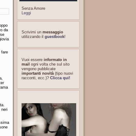
Senza Amore
Leggi
roppo
ro da
Scrivimi un
messaggio
lse
utilizzando il
guestbook
!
giovia
 fare
Vuoi essere
informato in
mail
ogni volta che sul sito
vengono pubblicate
importanti novità
(tipo nuovi
racconti, ecc.)?
Clicca qui!
a,
ter
orama
ta.
 neri
issima
rsone