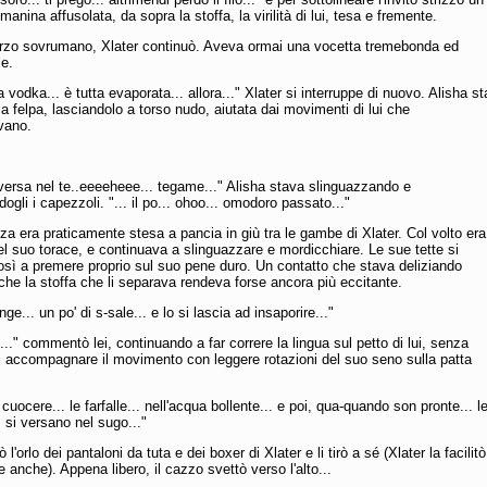
manina affusolata, da sopra la stoffa, la virilità di lui, tesa e fremente.
rzo sovrumano, Xlater continuò. Aveva ormai una vocetta tremebonda ed
le.
 vodka... è tutta evaporata... allora..." Xlater si interruppe di nuovo. Alisha s
 la felpa, lasciandolo a torso nudo, aiutata dai movimenti di lui che
vano.
i versa nel te..eeeeheee... tegame..." Alisha stava slinguazzando e
ogli i capezzoli. "... il po... ohoo... omodoro passato..."
za era praticamente stesa a pancia in giù tra le gambe di Xlater. Col volto era
del suo torace, e continuava a slinguazzare e mordicchiare. Le sue tette si
sì a premere proprio sul suo pene duro. Un contatto che stava deliziando
che la stoffa che li separava rendeva forse ancora più eccitante.
ge... un po' di s-sale... e lo si lascia ad insaporire..."
commentò lei, continuando a far correre la lingua sul petto di lui, senza
i accompagnare il movimento con leggere rotazioni del suo seno sulla patta
cuocere... le farfalle... nell'acqua bollente... e poi, qua-quando son pronte... le
. si versano nel sugo..."
ò l'orlo dei pantaloni da tuta e dei boxer di Xlater e li tirò a sé (Xlater la facilitò
e anche). Appena libero, il cazzo svettò verso l'alto...