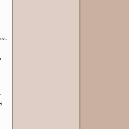
..
metti
o
"
di