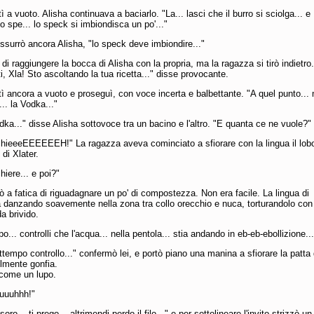
ì a vuoto. Alisha continuava a baciarlo. "La... lasci che il burro si sciolga... e
lo spe... lo speck si imbiondisca un po'..."
ussurrò ancora Alisha, "lo speck deve imbiondire..."
 di raggiungere la bocca di Alisha con la propria, ma la ragazza si tirò indietro.
ti, Xla! Sto ascoltando la tua ricetta..." disse provocante.
tì ancora a vuoto e proseguì, con voce incerta e balbettante. "A quel punto... 
... la Vodka..."
odka..." disse Alisha sottovoce tra un bacino e l'altro. "E quanta ce ne vuole?"
hieeeEEEEEEH!" La ragazza aveva cominciato a sfiorare con la lingua il lob
 di Xlater.
iere... e poi?"
 a fatica di riguadagnare un po' di compostezza. Non era facile. La lingua di
a danzando soavemente nella zona tra collo orecchio e nuca, torturandolo con
a brivido.
o... controlli che l'acqua... nella pentola... stia andando in eb-eb-ebollizione...
rattempo controllo..." confermò lei, e portò piano una manina a sfiorare la patta 
bilmente gonfia.
 come un lupo.
uuuhhh!"
oro... ti prego... altrimendi perdo il filo..." e per sottolineare l'invito strizzò un