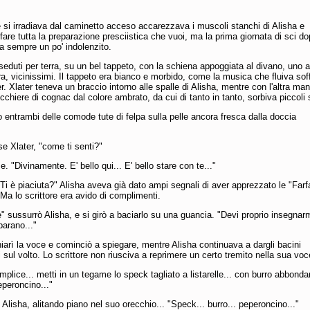
e si irradiava dal caminetto acceso accarezzava i muscoli stanchi di Alisha e
 fare tutta la preparazione presciistica che vuoi, ma la prima giornata di sci d
ia sempre un po' indolenzito.
seduti per terra, su un bel tappeto, con la schiena appoggiata al divano, uno a
ltra, vicinissimi. Il tappeto era bianco e morbido, come la musica che fluiva sof
r. Xlater teneva un braccio intorno alle spalle di Alisha, mentre con l'altra ma
cchiere di cognac dal colore ambrato, da cui di tanto in tanto, sorbiva piccoli 
entrambi delle comode tute di felpa sulla pelle ancora fresca dalla doccia
e Xlater, "come ti senti?"
e. "Divinamente. E' bello qui... E' bello stare con te..."
Ti è piaciuta?" Alisha aveva già dato ampi segnali di aver apprezzato le "Farfa
. Ma lo scrittore era avido di complimenti.
 sussurrò Alisha, e si girò a baciarlo su una guancia. "Devi proprio insegnar
arano..."
hiarì la voce e cominciò a spiegare, mentre Alisha continuava a dargli bacini
i sul volto. Lo scrittore non riusciva a reprimere un certo tremito nella sua voc
mplice... metti in un tegame lo speck tagliato a listarelle... con burro abbonda
peroncino..."
tè Alisha, alitando piano nel suo orecchio... "Speck... burro... peperoncino..."