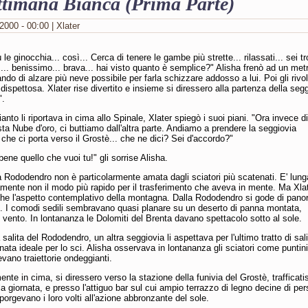
ttimana Bianca (Prima Parte)
2000 - 00:00 | Xlater
 le ginocchia... così... Cerca di tenere le gambe più strette... rilassati... sei t
sì... benissimo... brava... hai visto quanto è semplice?" Alisha frenò ad un met
ando di alzare più neve possibile per farla schizzare addosso a lui. Poi gli rivo
dispettosa. Xlater rise divertito e insieme si diressero alla partenza della seg
".
anto li riportava in cima allo Spinale, Xlater spiegò i suoi piani. "Ora invece di
sta Nube d'oro, ci buttiamo dall'altra parte. Andiamo a prendere la seggiovia
he ci porta verso il Grostè... che ne dici? Sei d'accordo?"
ene quello che vuoi tu!" gli sorrise Alisha.
 Rododendro non è particolarmente amata dagli sciatori più scatenati. E' lung
amente non il modo più rapido per il trasferimento che aveva in mente. Ma Xla
he l'aspetto contemplativo della montagna. Dalla Rododendro si gode di pan
e. I comodi sedili sembravano quasi planare su un deserto di panna montata,
l vento. In lontananza le Dolomiti del Brenta davano spettacolo sotto al sole.
salita del Rododendro, un altra seggiovia li aspettava per l'ultimo tratto di sali
nata ideale per lo sci. Alisha osservava in lontananza gli sciatori come puntini
vano traiettorie ondeggianti.
mente in cima, si diressero verso la stazione della funivia del Grostè, trafficat
lla giornata, e presso l'attiguo bar sul cui ampio terrazzo di legno decine di pe
 porgevano i loro volti all'azione abbronzante del sole.