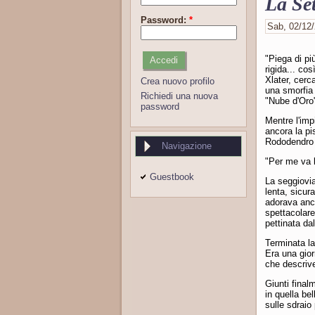
La Se
Password:
*
Sab, 02/12/
"Piega di più
rigida... co
Xlater, cerc
Crea nuovo profilo
una smorfia 
Richiedi una nuova
"Nube d'Oro
password
Mentre l'impi
ancora la pi
Rododendro c
Navigazione
"Per me va b
Guestbook
La seggiovia
lenta, sicur
adorava anc
spettacolar
pettinata da
Terminata la 
Era una gior
che descrive
Giunti final
in quella be
sulle sdraio