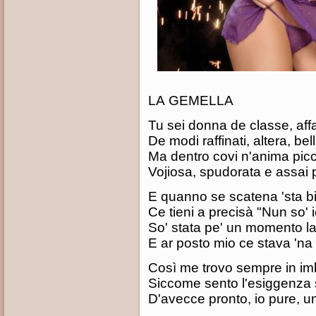
LA GEMELLA
Tu sei donna de classe, aff
De modi raffinati, altera, bell
Ma dentro covi n'anima pic
Vojiosa, spudorata e assai 
E quanno se scatena 'sta b
Ce tieni a precisà "Nun so' i
So' stata pe' un momento la
E ar posto mio ce stava 'na
Così me trovo sempre in i
Siccome sento l'esiggenza 
D'avecce pronto, io pure, 