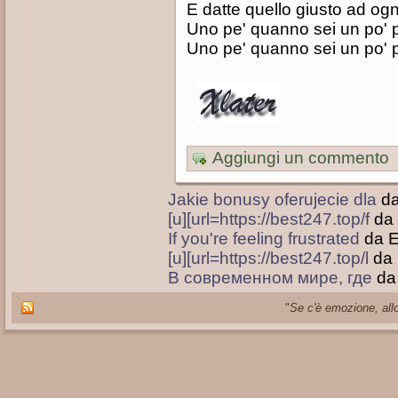
E datte quello giusto ad ogn
Uno pe' quanno sei un po' 
Uno pe' quanno sei un po' 
Aggiungi un commento
Jakie bonusy oferujecie dla
d
[u][url=https://best247.top/f
da
If you're feeling frustrated
da 
[u][url=https://best247.top/l
da
В современном мире, где
da
"
Se c'è emozione, allo