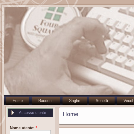
Home
Racconti
Saghe
Sonetti
Vecch
Accesso utente
Home
Nome utente:
*