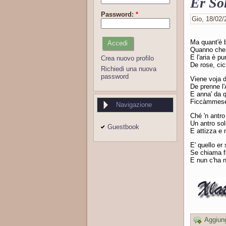
Er So
Password:
*
Gio, 18/02/2
Ma quant'è b
Quanno che 
E l'aria è p
Crea nuovo profilo
De rose, cicl
Richiedi una nuova
password
Viene voja d
De prenne l'
E anna' da q
Ficcàmmese 
Navigazione
Ché 'n antro
Un antro sol
Guestbook
E attizza e 
E' quello er 
Se chiama f
E nun c'ha n
Aggiun