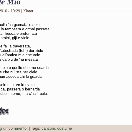
le Mio
010 - 10:29 | Xlater
ella 'na giornata 'e sole
la tempesta è ormai passata
ura, fresca e profumata
amini, giji e viole
e fa' la traversata,
Autostrada (toh!) der Sole
uell'amica mia che vole
da più de 'na mesata
 sole è quello che me scarda
e che nu' sta ner cielo
nun acceca chi lo guarda
sole mio, ve lo rivelo:
ica, passera o bernarda
ubbi intorno, ma c'ha 'r pelo.
gi un commento
| Tags:
canzoni
,
costume