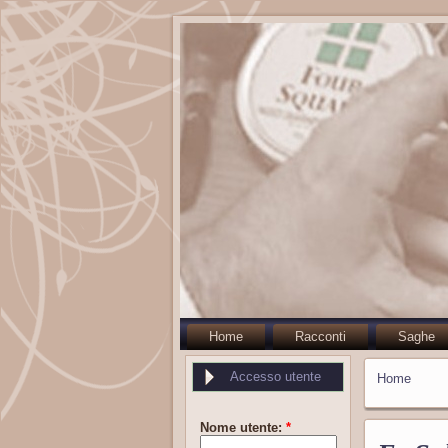
Home
Racconti
Saghe
Accesso utente
Home
Nome utente:
*