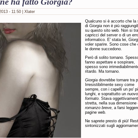
ne ha fatto Giorgia?
013 - 11:50 | Xlater
Qualcuno si è accorto che la
di
Giorgia
non è più raggiungib
su questo sito web. Non si tra
capricci del server o di un err
informatico. E' stata lei,
Giorg
voler sparire. Sono cose che
le donne succedono.
Però di solito tornano. Spesso
fanno aspettare e sospirare,
spesso sono irrimediabilment
ritardo. Ma tornano.
Giorgia
dovrebbe tornare tra 
Irresistibilmente sexy come
sempre, con i capelli un po' p
lunghi, e soprattutto un
nuovo
formato
. Stava oggettivamen
stretta, nella sua dimensione 
romanzo breve
, a farsi legge
pagine web.
Ne saprete presto di più! Res
sintonizzati sugli aggiornamen