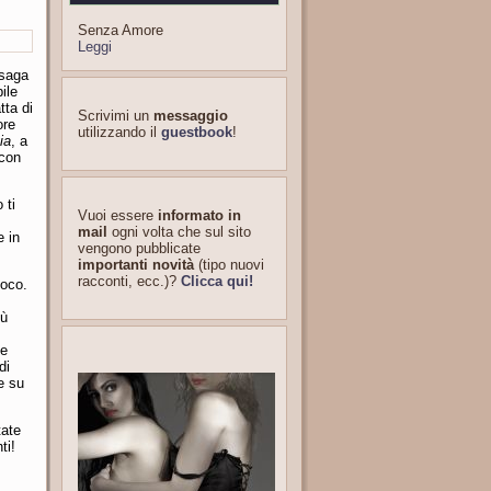
Senza Amore
Leggi
 saga
ile
tta di
Scrivimi un
messaggio
ore
utilizzando il
guestbook
!
ia
, a
 con
 ti
Vuoi essere
informato in
mail
ogni volta che sul sito
e in
vengono pubblicate
importanti novità
(tipo nuovi
racconti, ecc.)?
Clicca qui!
poco.
iù
te
di
re su
tate
ti!