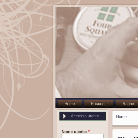
Home
Racconti
Saghe
Accesso utente
Home
Nome utente:
*