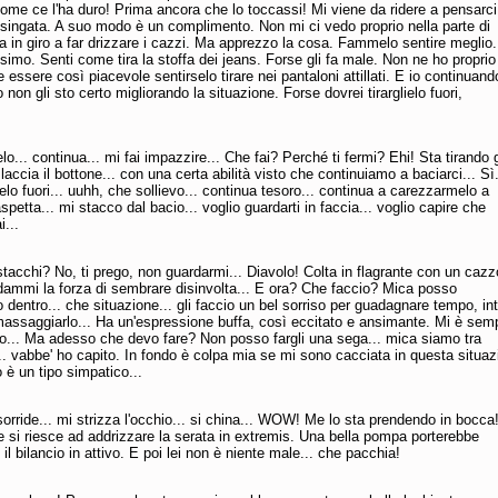
ome ce l'ha duro! Prima ancora che lo toccassi! Mi viene da ridere a pensarci.
singata. A suo modo è un complimento. Non mi ci vedo proprio nella parte di
a in giro a far drizzare i cazzi. Ma apprezzo la cosa. Fammelo sentire meglio.
ssimo. Senti come tira la stoffa dei jeans. Forse gli fa male. Non ne ho proprio
essere così piacevole sentirselo tirare nei pantaloni attillati. E io continuand
non gli sto certo migliorando la situazione. Forse dovrei tirarglielo fuori,
o... continua... mi fai impazzire... Che fai? Perché ti fermi? Ehi! Sta tirando g
laccia il bottone... con una certa abilità visto che continuiamo a baciarci... Sì.
melo fuori... uuhh, che sollievo... continua tesoro... continua a carezzarmelo a
aspetta... mi stacco dal bacio... voglio guardarti in faccia... voglio capire che
i...
stacchi? No, ti prego, non guardarmi... Diavolo! Colta in flagrante con un cazz
dammi la forza di sembrare disinvolta... E ora? Che faccio? Mica posso
lo dentro... che situazione... gli faccio un bel sorriso per guadagnare tempo, in
massaggiarlo... Ha un'espressione buffa, così eccitato e ansimante. Mi è sem
co... Ma adesso che devo fare? Non posso fargli una sega... mica siamo tra
.. vabbe' ho capito. In fondo è colpa mia se mi sono cacciata in questa situaz
o è un tipo simpatico...
orride... mi strizza l'occhio... si china... WOW! Me lo sta prendendo in bocca!
 si riesce ad addrizzare la serata in extremis. Una bella pompa porterebbe
il bilancio in attivo. E poi lei non è niente male... che pacchia!