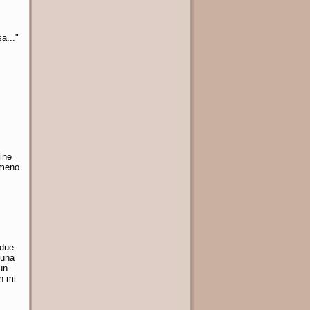
a..."
ine
mmeno
 due
 una
un
n mi