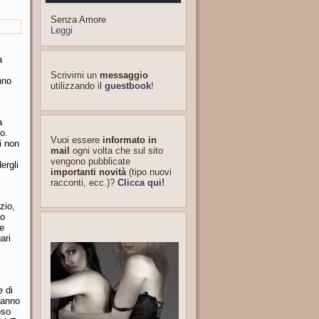
Senza Amore
Leggi
a
Scrivimi un
messaggio
nno
utilizzando il
guestbook
!
a
to.
Vuoi essere
informato in
i non
mail
ogni volta che sul sito
vengono pubblicate
ergli
importanti novità
(tipo nuovi
racconti, ecc.)?
Clicca qui!
zio,
so
te
ari
e di
'anno
oso