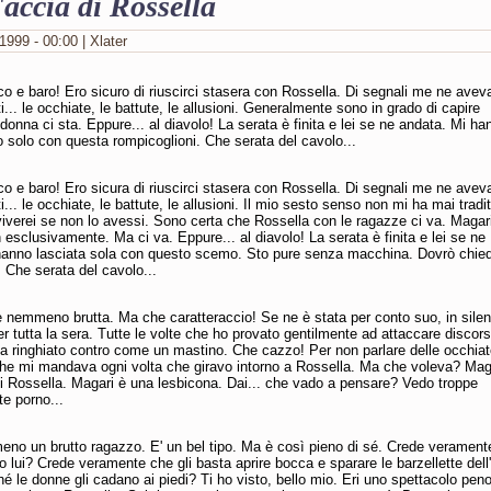
accia di Rossella
1999 - 00:00 | Xlater
co e baro! Ero sicuro di riuscirci stasera con Rossella. Di segnali me ne avev
i... le occhiate, le battute, le allusioni. Generalmente sono in grado di capire
onna ci sta. Eppure... al diavolo! La serata è finita e lei se ne andata. Mi ha
o solo con questa rompicoglioni. Che serata del cavolo...
co e baro! Ero sicura di riuscirci stasera con Rossella. Di segnali me ne avev
i... le occhiate, le battute, le allusioni. Il mio sesto senso non mi ha mai tradi
iverei se non lo avessi. Sono certa che Rossella con le ragazze ci va. Magar
esclusivamente. Ma ci va. Eppure... al diavolo! La serata è finita e lei se ne
hanno lasciata sola con questo scemo. Sto pure senza macchina. Dovrò chied
 Che serata del cavolo...
 nemmeno brutta. Ma che caratteraccio! Se ne è stata per conto suo, in silen
r tutta la sera. Tutte le volte che ho provato gentilmente ad attaccare discor
ha ringhiato contro come un mastino. Che cazzo! Per non parlare delle occhia
he mi mandava ogni volta che giravo intorno a Rossella. Ma che voleva? Mag
i Rossella. Magari è una lesbicona. Dai... che vado a pensare? Vedo troppe
e porno...
no un brutto ragazzo. E' un bel tipo. Ma è così pieno di sé. Crede verament
o lui? Crede veramente che gli basta aprire bocca e sparare le barzellette dell
é le donne gli cadano ai piedi? Ti ho visto, bello mio. Eri uno spettacolo pen