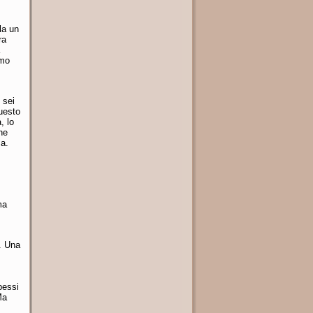
la un
ra
amo
 sei
uesto
, lo
he
sa.
ma
. Una
pessi
Ma