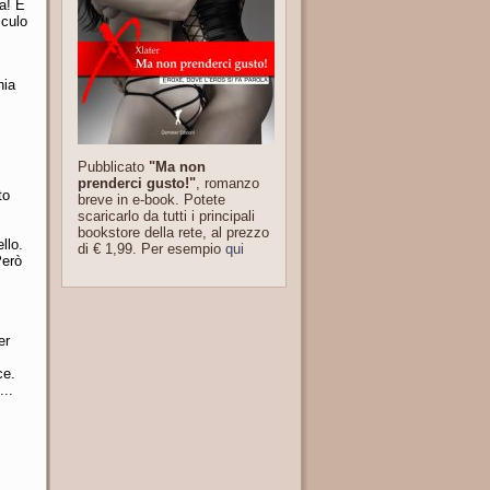
a! E
 culo
hia
Pubblicato
"Ma non
prenderci gusto!"
, romanzo
to
breve in e-book. Potete
scaricarlo da tutti i principali
bookstore della rete, al prezzo
llo.
di € 1,99. Per esempio
qui
Però
er
ce.
...