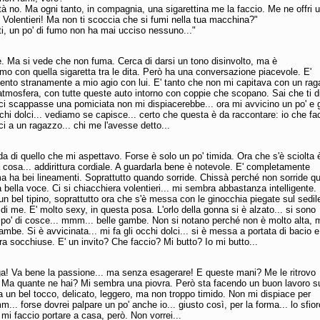
ltà no. Ma ogni tanto, in compagnia, una sigarettina me la faccio. Me ne offri 
 Volentieri! Ma non ti scoccia che si fumi nella tua macchina?"
ti, un po' di fumo non ha mai ucciso nessuno..."
e. Ma si vede che non fuma. Cerca di darsi un tono disinvolto, ma è
mo con quella sigaretta tra le dita. Però ha una conversazione piacevole. E'
sento stranamente a mio agio con lui. E' tanto che non mi capitava con un rag
tmosfera, con tutte queste auto intorno con coppie che scopano. Sai che ti d
ci scappasse una pomiciata non mi dispiacerebbe... ora mi avvicino un po' e g
cchi dolci... vediamo se capisce... certo che questa è da raccontare: io che fa
lci a un ragazzo... chi me l'avesse detto...
a di quello che mi aspettavo. Forse è solo un po' timida. Ora che s'è sciolta 
ra cosa... addirittura cordiale. A guardarla bene è notevole. E' completamente
a ha bei lineamenti. Soprattutto quando sorride. Chissà perché non sorride q
bella voce. Ci si chiacchiera volentieri... mi sembra abbastanza intelligente.
 bel tipino, soprattutto ora che s'è messa con le ginocchia piegate sul sedil
 di me. E' molto sexy, in questa posa. L'orlo della gonna si è alzato... si sono
 po' di cosce... mmm... belle gambe. Non si notano perché non è molto alta, 
gambe. Si è avvicinata... mi fa gli occhi dolci... si è messa a portata di bacio e
bra socchiuse. E' un invito? Che faccio? Mi butto? Io mi butto...
ga! Va bene la passione... ma senza esagerare! E queste mani? Me le ritrovo
. Ma quante ne hai? Mi sembra una piovra. Però sta facendo un buon lavoro su
a un bel tocco, delicato, leggero, ma non troppo timido. Non mi dispiace per
m... forse dovrei palpare un po' anche io... giusto così, per la forma... lo sfior
mi faccio portare a casa, però. Non vorrei...