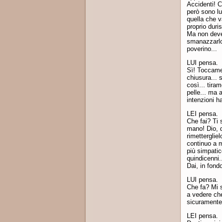
Accidenti! C
però sono lu
quella che v
proprio duri
Ma non deve 
smanazzarlo 
poverino...
LUI pensa.
Sì! Toccamel
chiusura... s
così... tira
pelle... ma 
intenzioni ha
LEI pensa.
Che fai? Ti 
mano! Dio, 
rimetterglie
continuo a 
più simpati
quindicenni.
Dai, in fond
LUI pensa.
Che fa? Mi s
a vedere che
sicuramente 
LEI pensa.