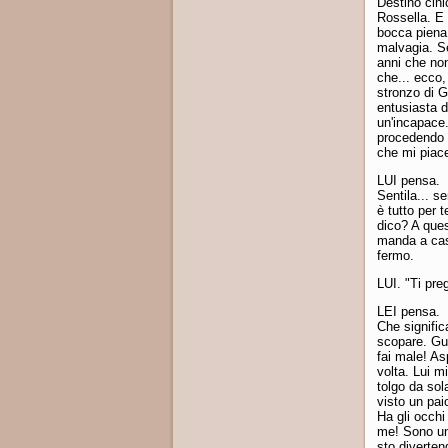
Destino cin
Rossella. E 
bocca piena
malvagia. Se
anni che non
che... ecco
stronzo di 
entusiasta d
un'incapace.
procedendo t
che mi piac
LUI pensa.
Sentila... s
è tutto per 
dico? A ques
manda a casa
fermo.
LUI. "Ti preg
LEI pensa.
Che signific
scopare. Gu
fai male! As
volta. Lui m
tolgo da sol
visto un pai
Ha gli occhi
me! Sono un 
sto diverten