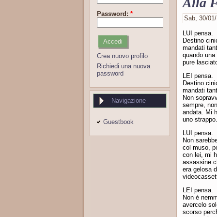
Alla F
Password:
*
Sab, 30/01/
LUI pensa.
Destino cini
mandati tant
quando una d
Crea nuovo profilo
pure lasciat
Richiedi una nuova
password
LEI pensa.
Destino cini
mandati tant
Non sopravv
Navigazione
sempre, non 
andata. Mi 
uno strappo.
Guestbook
LUI pensa.
Non sarebbe
col muso, pe
con lei, mi 
assassine c
era gelosa d
videocassett
LEI pensa.
Non è nemme
avercelo sol
scorso perch