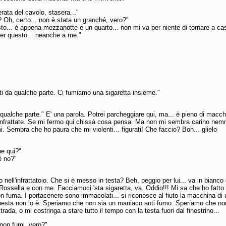
rata del cavolo, stasera..."
 Oh, certo... non è stata un granché, vero?"
sto... è appena mezzanotte e un quarto... non mi va per niente di tornare a cas
per questo... neanche a me."
i da qualche parte. Ci fumiamo una sigaretta insieme."
qualche parte." E' una parola. Potrei parcheggiare qui, ma... è pieno di macch
infrattate. Se mi fermo qui chissà cosa pensa. Ma non mi sembra carino ne
. Sembra che ho paura che mi violenti... figurati! Che faccio? Boh... glielo
ne qui?"
é no?"
o nell'infrattatoio. Che si è messo in testa? Beh, peggio per lui... va in bianco
 Rossella e con me. Facciamoci 'sta sigaretta, va. Oddio!!! Mi sa che ho fatto
on fuma. I portacenere sono immacolati... si riconosce al fiuto la macchina di 
uesta non lo è. Speriamo che non sia un maniaco anti fumo. Speriamo che no
strada, o mi costringa a stare tutto il tempo con la testa fuori dal finestrino...
non fumi, vero?"