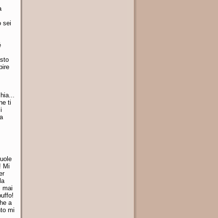
a
 sei
é
 sto
pire
hia...
e ti
i
la
vuole
! Mi
er
la
i mai
uffo!
che a
nto mi