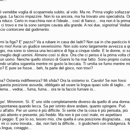
Mi verrebbe voglia di scoparmela subito, al volo. Ma no. Prima voglio sollazzar
ingua. La faccio impazzire. Non lo sa ancora, ma ha trovato uno specialista. O
 riduco. Certo in macchina non è l'ideale... così di fianco... ma non è la prima
 ci trovo e me la sono sempre cavata alla grande. A noi due, signorina! Vedi
ccio contorcere dal godimento.
mi la figa? E' pazzo? Va a rubare in casa dei ladri? Non sai in che pasticcio ti
ro mio! Avrai un giudice severissimo. Non solo sono largamente avvezza a q
gio, ma sono io stessa una leccatrice di figa a cinque stelle. E le donne, si sa
meglio degli uomini. Almeno così si dice. Ora che ci penso è la prima volta c
un uomo. Nenche quello stronzo di Gianni lo ha mai fatto. Sono proprio curio
do un'altra sigaretta mentre mi gusto la leccata. Ti umilia se fumo mentre mi
ro? E pure se fosse... beh, fa parte del gioco, non trovi?
a? Ostenta indifferenza? Mi sfida? Ora la sistemo io. Cavolo! Se non fossi
 questa posizione assurda, obbligato ad usare la lingua quasi solo di taglio... 
lema... vedrai... fuma, fuma... ora te la faccio fumare io...
po'. Mmmmm. Sì. E' uno stile completamente diverso da quello di una donna
 spontanea quando lecca. Sa per istinto dove andare, quanto spingere. Può
 all'atto. Per un uomo è più difficile. Si sente che la cosa è più pensata, più
' più attento e presente, più freddo. Ma non è poi così male, mi aspettavo
 peggio. E poi lo so, tesoro mio, che quella è una posizione disgraziata... sa
mi ci sono trovata... dai, non farò la difficile... ti giudicherò con indulgenza. 
 lingua, coraggio...