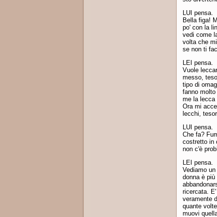
LUI pensa.
Bella figa! 
po' con la l
vedi come la
volta che mi
se non ti fa
LEI pensa.
Vuole leccar
messo, teso
tipo di omag
fanno molto 
me la lecca 
Ora mi accen
lecchi, teso
LUI pensa.
Che fa? Fum
costretto in
non c'è prob
LEI pensa.
Vediamo un 
donna è più
abbandonarsi
ricercata. E
veramente di
quante volte 
muovi quella