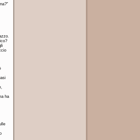
una?"
azzo.
ico?
li
ccio
è
uasi
e,
ma ha
lle
o