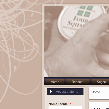
Home
Racconti
Saghe
Accesso utente
Home
Nome utente:
*