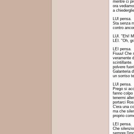
mentre ci pr
ora vediamo 
a chiedergli
LUI pensa.
Sta senza m
contro ancor
LUI. "Ehi! M
LEI. "Oh, gr
LEI pensa.
Fiuuu! Che s
veramente da
scintillante.
polvere fuor
Galanteria d
un sorriso t
LUI pensa.
Prego si acc
fanno colpo 
tenermi alle
portarci Ros
C'era una cop
ma che sile
proprio come
LEI pensa.
Che silenzio
sempre l'im