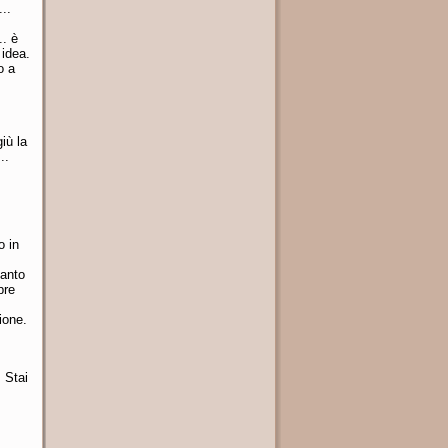
..
.. è
 idea.
o a
iù la
..
o in
tanto
pre
ione.
 Stai