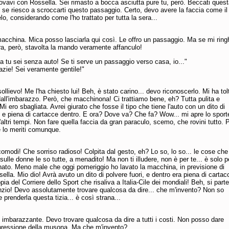
ovavi con Rossella. Sei rimasto a bocca asciutta pure tu, però. Beccati quest
se riesco a scroccarti questo passaggio. Certo, devo avere la faccia come il
elo, considerando come l'ho trattato per tutta la sera...
acchina. Mica posso lasciarla qui così. Le offro un passaggio. Ma se mi ring
a, però, stavolta la mando veramente affanculo!
a tu sei senza auto! Se ti serve un passaggio verso casa, io..."
azie! Sei veramente gentile!"
ollievo! Me l'ha chiesto lui! Beh, è stato carino... devo riconoscerlo. Mi ha tol
ll'imbarazzo. Però, che macchinona! Ci trattiamo bene, eh? Tutta pulita e
 Mi ero sbagliata. Avrei giurato che fosse il tipo che tiene l'auto con un dito di
i e piena di cartacce dentro. E ora? Dove va? Che fa? Wow... mi apre lo sporte
'altri tempi. Non fare quella faccia da gran paraculo, scemo, che rovini tutto. 
e lo meriti comunque.
omodi! Che sorriso radioso! Colpita dal gesto, eh? Lo so, lo so... le cose che
sulle donne le so tutte, a menadito! Ma non ti illudere, non è per te... è solo p
nato. Meno male che oggi pomeriggio ho lavato la macchina, in previsione di
sella. Mio dio! Avrà avuto un dito di polvere fuori, e dentro era piena di cartac
ia del Corriere dello Sport che risaliva a Italia-Cile dei mondiali! Beh, si parte
nzio! Devo assolutamente trovare qualcosa da dire... che m'invento? Non so
 prenderla questa tizia... è così strana...
 imbarazzante. Devo trovare qualcosa da dire a tutti i costi. Non posso dare
pressione della musona. Ma che m'invento?