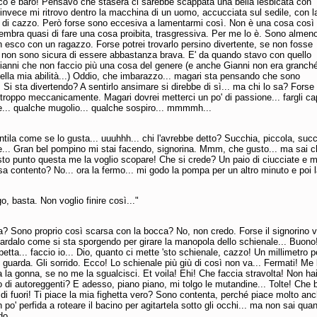
ico e baro! Pensavo che stasera ci sarebbe scappata una bella lesbicata con
invece mi ritrovo dentro la macchina di un uomo, accucciata sul sedile, con l
 di cazzo. Però forse sono eccesiva a lamentarmi così. Non è una cosa così
mbra quasi di fare una cosa proibita, trasgressiva. Per me lo è. Sono almeno
 esco con un ragazzo. Forse potrei trovarlo persino divertente, se non fosse
, non sono sicura di essere abbastanza brava. E' da quando stavo con quello
Gianni che non faccio più una cosa del genere (e anche Gianni non era granch
ella mia abilità...) Oddio, che imbarazzo... magari sta pensando che sono
 Si sta divertendo? A sentirlo ansimare si direbbe di sì... ma chi lo sa? Forse
roppo meccanicamente. Magari dovrei metterci un po' di passione... fargli ca
e... qualche mugolio... qualche sospiro... mmmmh...
entila come se lo gusta... uuuhhh... chi l'avrebbe detto? Succhia, piccola, succ
te... Gran bel pompino mi stai facendo, signorina. Mmm, che gusto... ma sai ch
to punto questa me la voglio scopare! Che si crede? Un paio di ciucciate e m
 contento? No... ora la fermo... mi godo la pompa per un altro minuto e poi 
o, basta. Non voglio finire così..."
a? Sono proprio così scarsa con la bocca? No, non credo. Forse il signorino 
ardalo come si sta sporgendo per girare la manopola dello schienale... Buono
petta... faccio io... Dio, quanto ci mette 'sto schienale, cazzo! Un millimetro p
i guarda. Gli sorrido. Ecco! Lo schienale più giù di così non va... Fermati! Me 
a la gonna, se no me la sgualcisci. Et voila! Ehi! Che faccia stravolta! Non ha
o di autoreggenti? E adesso, piano piano, mi tolgo le mutandine... Tolte! Che b
 di fuori! Ti piace la mia fighetta vero? Sono contenta, perché piace molto an
po' perfida a roteare il bacino per agitartela sotto gli occhi... ma non sai qua
do...