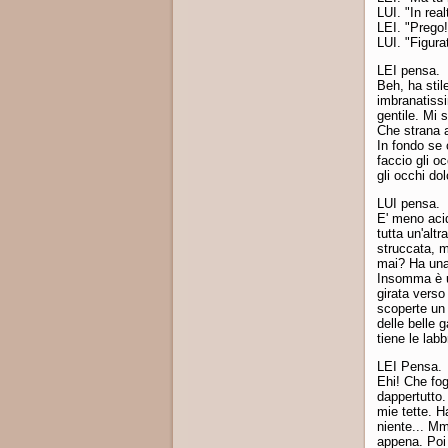
LUI. "In rea
LEI. "Prego!
LUI. "Figura
LEI pensa.
Beh, ha stil
imbranatissi
gentile. Mi 
Che strana a
In fondo se 
faccio gli o
gli occhi do
LUI pensa.
E' meno acid
tutta un'alt
struccata, m
mai? Ha una 
Insomma è un
girata verso
scoperte un
delle belle 
tiene le lab
LEI Pensa.
Ehi! Che fo
dappertutto
mie tette. H
niente... Mm
appena. Poi 