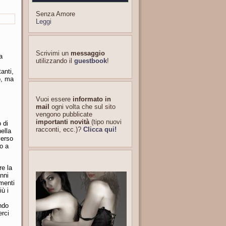
Senza Amore
Leggi
Scrivimi un
messaggio
a
utilizzando il
guestbook
!
anti,
o, ma
Vuoi essere
informato in
mail
ogni volta che sul sito
vengono pubblicate
importanti novità
(tipo nuovi
 di
racconti, ecc.)?
Clicca qui!
ella
verso
o a
re la
nni
amenti
iù i
ndo
erci