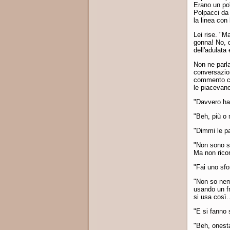
Erano un po'
Polpacci da
la linea con
Lei rise. "M
gonna! No, d
dell'adulata 
Non ne parla
conversazion
commento che
le piacevano
"Davvero ha
"Beh, più o 
"Dimmi le pa
"Non sono si
Ma non ricor
"Fai uno sfo
"Non so nem
usando un fr
si usa così.
"E si fanno
"Beh, onesta