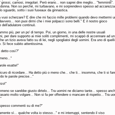
 grossi, carnosi, irregolari. Però erano... non saprei dire meglio... "femminili".
 donna. Non so perché, mi turbavano, e mi sorprendevo spesso ad accarezza
 lo sguardo, sotto i suoi fuseaux da ginnastica.
a vuoi scherzare? E dire che mi faccio mille problemi quando devo mettermi 
avvero... non puoi dirmi che i miei polpacci sono belli." E il nostro gioco
e dell'adulatore continuò.
mmo più, per un po' di tempo. Poi, un giorno, in una delle nostre usuali
i, per dare supporto ai miei soliti complimenti, mi scappò di accennare ad un
 un tizio aveva fatto su di lei, negli spogliatoi degli uomini. Era uno di quell
. Si fece subito attentissima.
 detto così?"
meno..."
role esatte!"
curo di ricordare... Ha detto più o meno che... che ti... insomma, che ti si far
do le parole precise..."
rzo!"
meno se sarebbe giusto dirtelo... Tra uomini ne diciamo tante... spesso anc
asario molto volgare... Non si fa per offendere o mancare di rispetto... Tra uo
."
 spesso commenti su di me?"
mente sì... qualche volta io stesso..." e mi interruppi, sentendo il viso