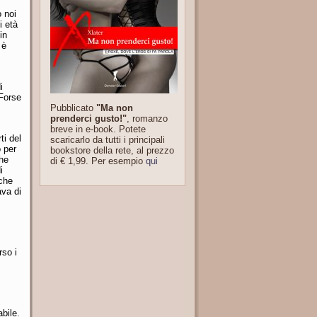
o noi
i età
in
 è
i
 Forse
Pubblicato
"Ma non
prenderci gusto!"
, romanzo
breve in e-book. Potete
ti del
scaricarlo da tutti i principali
o per
bookstore della rete, al prezzo
che
di € 1,99. Per esempio
qui
i
che
ava di
rso i
bile.