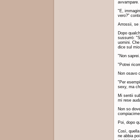
avvampare. 
"E, immagino
vero?" conti
Arrossii, se
Dopo qualch
sussurrò: "S
uomini. Che 
dice sul mio
"Non saprei
"Potrei rico
Non osavo c
"Per esempio
sexy, ma che
Mi sentii su
mi rese auda
Non so dove,
compiaciment
Poi, dopo qu
Così, quella
ne abbia poi