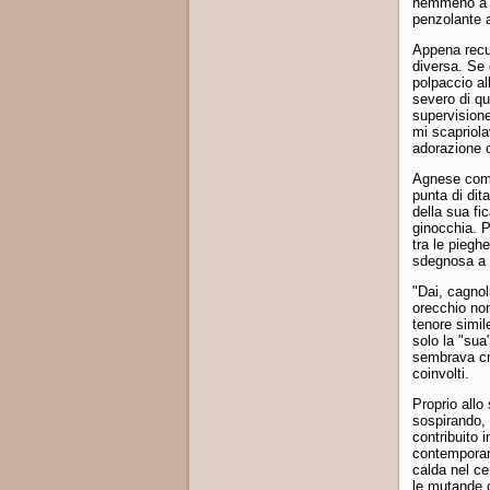
nemmeno a ri
penzolante 
Appena recup
diversa. Se
polpaccio al
severo di qu
supervisione
mi scapriola
adorazione o
Agnese comin
punta di dit
della sua fi
ginocchia. 
tra le piegh
sdegnosa a 
"Dai, cagnoli
orecchio non
tenore simil
solo la "sua
sembrava cr
coinvolti.
Proprio allo
sospirando, 
contribuito 
contemporan
calda nel ce
le mutande c