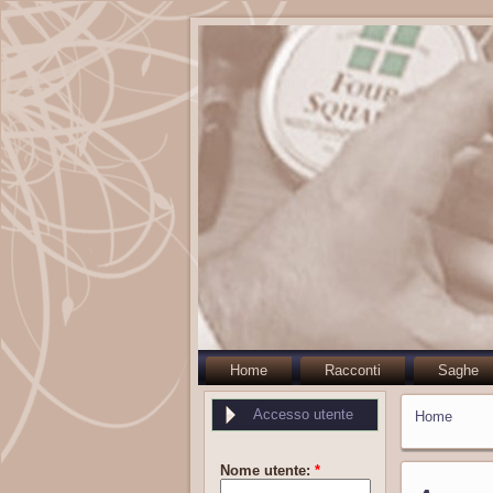
Home
Racconti
Saghe
Accesso utente
Home
Nome utente:
*