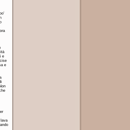
po'
n
o
ora
n
ità
i e
cise
sa e
a
di
 Non
 che
er
 lava
ttando