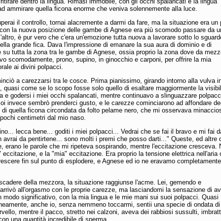
tirare dentro la lingua. Rimasi immobile, con gli occhi spalancati e la lingua
ad ammirare quella ficona enorme che veniva solennemente alla luce.
erai il controllo, tornai alacremente a darmi da fare, ma la situazione era un 
 con la nuova posizione delle gambe di Agnese era più scomodo passare da u
l'altro, è pur vero che c'era un'emozione tutta nuova a lavorare sotto lo sguard
ella grande fica. Dava l'impressione di emanare la sua aura di dominio e di
 su tutta la zona tra le gambe di Agnese, ossia proprio la zona dove da mezz
vo scomodamente, prono, supino, in ginocchio e carponi, per offrire la mia
rale ai divini polpacci.
ciò a carezzarsi tra le cosce. Prima pianissimo, girando intorno alla vulva i
a, quasi come se lo scopo fosse solo quello di esaltare maggiormente la visibil
ca e godersi i miei occhi spalancati, mentre continuavo a slinguazzare polpacc
Poi invece sembrò prenderci gusto, e le carezze cominciarono ad affondare de
e di quella ficona circondata da folto pelame nero, che mi osservava minaccio
pochi centimetri dal mio naso.
no... lecca bene... goditi i miei polpacci... Vedrai che se fai il bravo e mi fai d
 avrai da pentirtene... sono molti i premi che posso darti..." Queste, ed altre 
e, erano le parole che mi ripeteva sospirando, mentre l'eccitazione cresceva.
" eccitazione, e la "mia" eccitazione. Era proprio la tensione elettrica nell'aria
escere fin sul punto di esplodere, e Agnese ed io ne eravamo completamente
 scadere della mezzora, la situazione raggiunse l'acme. Lei, gemendo e
arrivò all'orgasmo con le proprie carezze, ma lasciandomi la sensazione di av
in modo significativo, con la mia lingua e le mie mani sui suoi polpacci. Quasi
eamente, anche io, senza nemmeno toccarmi, sentii una specie di ondata di
rvello, mentre il pacco, stretto nei calzoni, aveva dei rabbiosi sussulti, imbra
on una quantità incredibile di sperma.