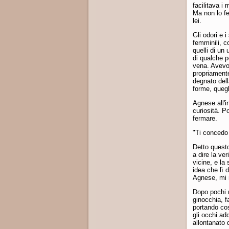
facilitava i
Ma non lo fe
lei.
Gli odori e 
femminili, c
quelli di un
di qualche p
vena. Avevo 
propriamente
degnato dell
forme, quegl
Agnese all'i
curiosità. P
fermare.
"Ti concedo 
Detto questo
a dire la ve
vicine, e la
idea che lì 
Agnese, mi 
Dopo pochi m
ginocchia, f
portando cos
gli occhi ad
allontanato 