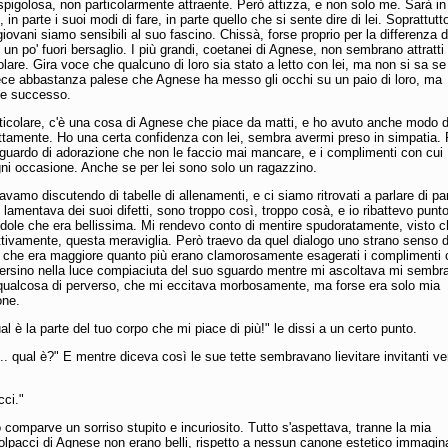
spigolosa, non particolarmente attraente. Però attizza, e non solo me. Sarà in
, in parte i suoi modi di fare, in parte quello che si sente dire di lei. Soprattutt
giovani siamo sensibili al suo fascino. Chissà, forse proprio per la differenza d
 un po' fuori bersaglio. I più grandi, coetanei di Agnese, non sembrano attratti 
lare. Gira voce che qualcuno di loro sia stato a letto con lei, ma non si sa se
vece abbastanza palese che Agnese ha messo gli occhi su un paio di loro, ma
e successo.
ticolare, c'è una cosa di Agnese che piace da matti, e ho avuto anche modo d
rettamente. Ho una certa confidenza con lei, sembra avermi preso in simpatia.
sguardo di adorazione che non le faccio mai mancare, e i complimenti con cui
gni occasione. Anche se per lei sono solo un ragazzino.
avamo discutendo di tabelle di allenamenti, e ci siamo ritrovati a parlare di par
i lamentava dei suoi difetti, sono troppo così, troppo cosà, e io ribattevo punt
dole che era bellissima. Mi rendevo conto di mentire spudoratamente, visto 
tivamente, questa meraviglia. Però traevo da quel dialogo uno strano senso d
, che era maggiore quanto più erano clamorosamente esagerati i complimenti 
Persino nella luce compiaciuta del suo sguardo mentre mi ascoltava mi sembr
 qualcosa di perverso, che mi eccitava morbosamente, ma forse era solo mia
one.
al è la parte del tuo corpo che mi piace di più!" le dissi a un certo punto.
.. qual è?" E mentre diceva così le sue tette sembravano lievitare invitanti ve
cci."
 comparve un sorriso stupito e incuriosito. Tutto s'aspettava, tranne la mia
polpacci di Agnese non erano belli, rispetto a nessun canone estetico immagina