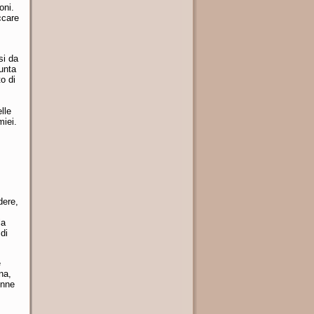
oni.
ccare
si da
punta
to di
lle
miei.
dere,
la
di
e
na,
enne