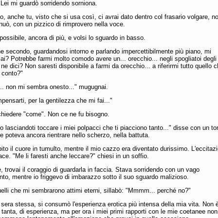
Lei mi guardò sorridendo sorniona.
, anche tu, visto che si usa così, ci avrai dato dentro col frasario volgare, n
nuò, con un pizzico di rimprovero nella voce.
 possibile, ancora di più, e volsi lo sguardo in basso.
e secondo, guardandosi intorno e parlando impercettibilmente più piano, mi
ai? Potrebbe farmi molto comodo avere un... orecchio... negli spogliatoi degli
ne dici? Non saresti disponibile a farmi da orecchio... a riferirmi tutto quello c
 conto?"
... non mi sembra onesto..." mugugnai.
mpensarti, per la gentilezza che mi fai..."
hiedere "come". Non ce ne fu bisogno.
 lasciandoti toccare i miei polpacci che ti piacciono tanto..." disse con un to
 poteva ancora rientrare nello scherzo, nella battuta.
bito il cuore in tumulto, mentre il mio cazzo era diventato durissimo. L'eccitaz
ce. "Me li faresti anche leccare?" chiesi in un soffio.
 trovai il coraggio di guardarla in faccia. Stava sorridendo con un vago
o, mentre io friggevo di imbarazzo sotto il suo sguardo malizioso.
elli che mi sembrarono attimi eterni, sillabò: "Mmmm... perché no?"
 sera stessa, si consumò l'esperienza erotica più intensa della mia vita. Non 
 tanta, di esperienza, ma per ora i miei primi rapporti con le mie coetanee non