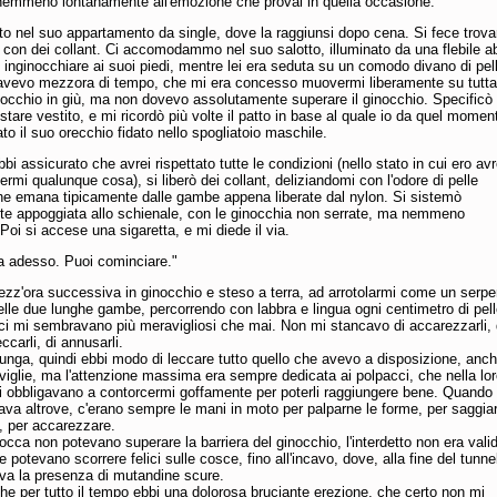
nemmeno lontanamente all'emozione che provai in quella occasione.
o nel suo appartamento da single, dove la raggiunsi dopo cena. Si fece trova
con dei collant. Ci accomodammo nel suo salotto, illuminato da una flebile a
e inginocchiare ai suoi piedi, mentre lei era seduta su un comodo divano di pel
avevo mezzora di tempo, che mi era concesso muovermi liberamente su tutta
nocchio in giù, ma non dovevo assolutamente superare il ginocchio. Specificò
stare vestito, e mi ricordò più volte il patto in base al quale io da quel momen
ato il suo orecchio fidato nello spogliatoio maschile.
bi assicurato che avrei rispettato tutte le condizioni (nello stato in cui ero av
ermi qualunque cosa), si liberò dei collant, deliziandomi con l'odore di pelle
he emana tipicamente dalle gambe appena liberate dal nylon. Si sistemò
 appoggiata allo schienale, con le ginocchia non serrate, ma nemmeno
Poi si accese una sigaretta, e mi diede il via.
a adesso. Puoi cominciare."
zz'ora successiva in ginocchio e steso a terra, ad arrotolarmi come un serpe
elle due lunghe gambe, percorrendo con labbra e lingua ogni centimetro di pell
ci mi sembravano più meravigliosi che mai. Non mi stancavo di accarezzarli, 
eccarli, di annusarli.
unga, quindi ebbi modo di leccare tutto quello che avevo a disposizione, anch
aviglie, ma l'attenzione massima era sempre dedicata ai polpacci, che nella lo
i obbligavano a contorcermi goffamente per poterli raggiungere bene. Quando 
ava altrove, c'erano sempre le mani in moto per palparne le forme, per saggia
, per accarezzare.
cca non potevano superare la barriera del ginocchio, l'interdetto non era vali
e potevano scorrere felici sulle cosce, fino all'incavo, dove, alla fine del tunne
uiva la presenza di mutandine scure.
 che per tutto il tempo ebbi una dolorosa bruciante erezione, che certo non mi