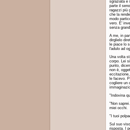
sgraziata e 
parte il seno
ragazzi più 
che la rende
modo partico
vero. E' in
senza grand
A me, in par
dirglielo di
le piace lo 
l'adulo ad o
Una volta st
corpo. Lei s
punto, dicen
non è, ogget
eccitazione
le facevo. 
cogliere un
immaginazi
"Indovina qu
"Non saprei.
miei occhi.
"I tuoi polpa
Sul suo viso
risposta. I 