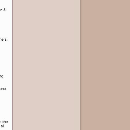
on è
he si
no
ione
è che
 si