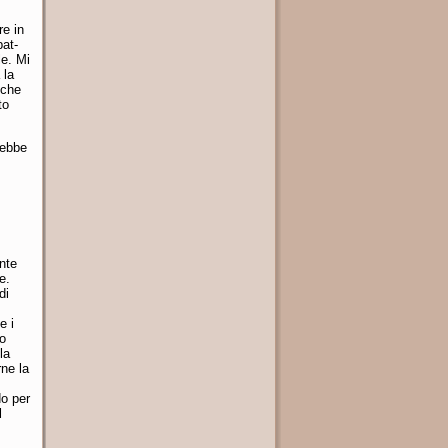
re in
bat-
le. Mi
 la
 che
to
rebbe
nte
e.
di
e i
ro
la
rne la
do per
l