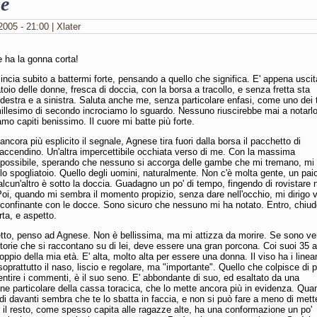
e
2005 - 21:00 | Xlater
 ha la gonna corta!
incia subito a battermi forte, pensando a quello che significa. E' appena uscit
atoio delle donne, fresca di doccia, con la borsa a tracollo, e senza fretta sta
destra e a sinistra. Saluta anche me, senza particolare enfasi, come uno dei t
illesimo di secondo incrociamo lo sguardo. Nessuno riuscirebbe mai a notarl
iamo capiti benissimo. Il cuore mi batte più forte.
ancora più esplicito il segnale, Agnese tira fuori dalla borsa il pacchetto di
l'accendino. Un'altra impercettibile occhiata verso di me. Con la massima
a possibile, sperando che nessuno si accorga delle gambe che mi tremano, mi
 lo spogliatoio. Quello degli uomini, naturalmente. Non c'è molta gente, un paio
lcun'altro è sotto la doccia. Guadagno un po' di tempo, fingendo di rovistare n
oi, quando mi sembra il momento propizio, senza dare nell'occhio, mi dirigo 
, confinante con le docce. Sono sicuro che nessuno mi ha notato. Entro, chiud
rta, e aspetto.
tto, penso ad Agnese. Non è bellissima, ma mi attizza da morire. Se sono ve
torie che si raccontano su di lei, deve essere una gran porcona. Coi suoi 35 a
doppio della mia età. E' alta, molto alta per essere una donna. Il viso ha i line
 soprattutto il naso, liscio e regolare, ma "importante". Quello che colpisce di p
entire i commenti, è il suo seno. E' abbondante di suo, ed esaltato da una
e particolare della cassa toracica, che lo mette ancora più in evidenza. Qua
iedi davanti sembra che te lo sbatta in faccia, e non si può fare a meno di mett
r il resto, come spesso capita alle ragazze alte, ha una conformazione un po'