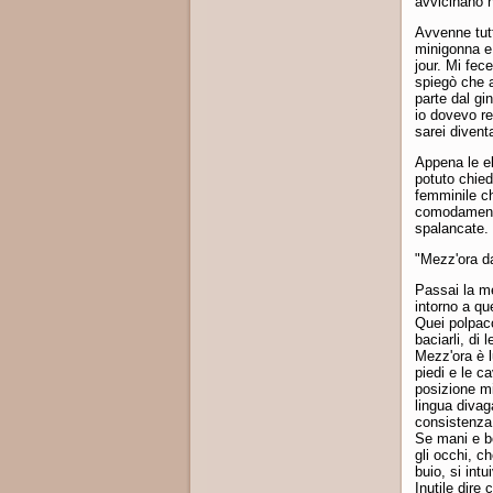
avvicinano 
Avvenne tutt
minigonna e 
jour. Mi fec
spiegò che 
parte dal gi
io dovevo re
sarei divent
Appena le eb
potuto chied
femminile c
comodamente
spalancate. 
"Mezz'ora d
Passai la me
intorno a qu
Quei polpac
baciarli, di l
Mezz'ora è l
piedi e le c
posizione m
lingua divag
consistenza
Se mani e bo
gli occhi, ch
buio, si int
Inutile dire