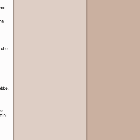
rne
una
i che
ebbe.
he
mini