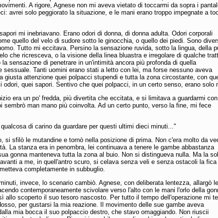
 movimenti. A rigore, Agnese non mi aveva vietato di toccarmi da sopra i pantal
ci: avrei solo peggiorato la situazione, e le mani erano troppo impegnate a to
i sapori mi inebriavano. Erano odori di donna, di donna adulta. Odori corporali
ome quello del velo di sudore sotto le ginocchia, o quello dei piedi. Sono diver
 uomo. Tutto mi eccitava. Persino la sensazione ruvida, sotto la lingua, della 
elo che ricresceva, o la visione della linea bluastra e irregolare di qualche trat
la sensazione di penetrare in un'intimità ancora più profonda di quella
 sessuale. Tanti uomini erano stati a letto con lei, ma forse nessuno aveva
a giusta attenzione quei polpacci stupendi e tutta la zona circostante, con que
i odori, quei sapori. Sentivo che quei polpacci, in un certo senso, erano solo 
nizio era un po' fredda, più divertita che eccitata, e si limitava a guardarmi con
oi sembrò man mano più coinvolta. Ad un certo punto, verso la fine, mi fece
qualcosa di carino da guardare per questi ultimi dieci minuti..."
, si sfilò le mutandine e tornò nella posizione di prima. Non c'era molto da ve
rità. La stanza era in penombra, lei continuava a tenere le gambe abbastanza
 sua gonna manteneva tutta la zona al buio. Non si distingueva nulla. Ma la so
davanti a me, in quell'antro scuro, si celava senza veli e senza ostacoli la fica 
metteva completamente in subbuglio.
inuti, invece, lo scenario cambiò. Agnese, con deliberata lentezza, allargò l
acendo contemporaneamente scivolare verso l'alto con le mani l'orlo della gon
ì allo scoperto il suo tesoro nascosto. Per tutto il tempo dell'operazione mi t
dosso, per gustarsi la mia reazione. Il movimento delle sue gambe aveva
dalla mia bocca il suo polpaccio destro, che stavo omaggiando. Non riuscii