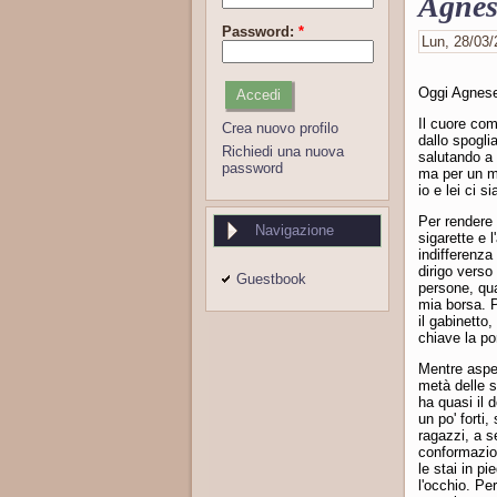
Agnes
Password:
*
Lun, 28/03/
Oggi Agnese
Il cuore com
Crea nuovo profilo
dallo spogli
Richiedi una nuova
salutando a 
password
ma per un m
io e lei ci s
Per rendere 
Navigazione
sigarette e 
indifferenz
dirigo verso
Guestbook
persone, qua
mia borsa. P
il gabinetto
chiave la po
Mentre aspe
metà delle s
ha quasi il 
un po' forti,
ragazzi, a s
conformazion
le stai in p
l'occhio. Pe