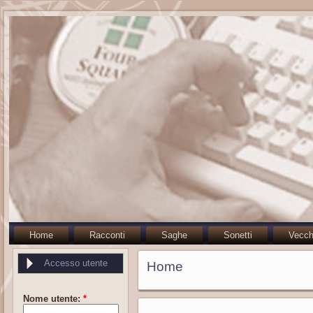
Home
Racconti
Saghe
Sonetti
Vecch
Accesso utente
Home
Nome utente:
*