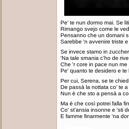
Pe' te nun dormo mai. Se li
Rimango svejo come le ved
Pensanno che un domani s
Sarebbe 'n avvenire triste 
Se invece stamo in zucche
'Na tale smania c'ho de rive
Che 'r core in pace nun me 
Pe' quanto te desidero e t
Per cui, Serena, se te chie
De passà la nottata co' te a 
Nun è che sto a pensà a c
Ma è che così potrei falla fin
Co' st'ansia insonne e 'sti d
E famme finarmente 'na dor