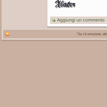
Aggiungi un commento
"
Se c'è emozione, allo