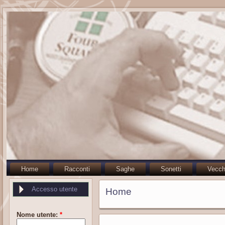
Home
Racconti
Saghe
Sonetti
Vecch
Accesso utente
Home
Nome utente:
*