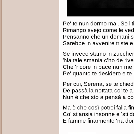
Pe' te nun dormo mai. Se li
Rimango svejo come le ved
Pensanno che un domani s
Sarebbe 'n avvenire triste 
Se invece stamo in zucche
'Na tale smania c'ho de rive
Che 'r core in pace nun me 
Pe' quanto te desidero e t
Per cui, Serena, se te chie
De passà la nottata co' te a 
Nun è che sto a pensà a c
Ma è che così potrei falla fin
Co' st'ansia insonne e 'sti d
E famme finarmente 'na dor